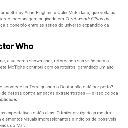
mo Shirley Anne Bingham e Colin McFarlane, que volta ao
 Pierce, personagem originado em
Torchwood: Filhos da
ça a conexão entre as séries do universo expandido da
ctor Who
rie, atua como showrunner, reforçando sua visão para o
Pete McTighe contribui com os roteiros, garantindo um alto
ue acontece na Terra quando o Doutor não está por perto?
ha de defesa contra ameaças extraterrestres — e isso coloca
bilidade.
as expectativas estão altas. O trailer divulgado já mostra
elementos visuais impressionantes e indícios de possíveis
nios do Mar.