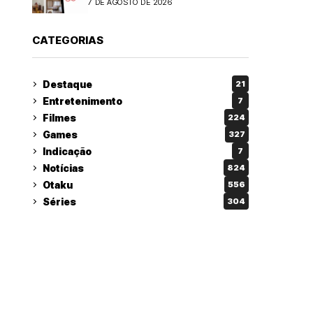
7 DE AGOSTO DE 2026
CATEGORIAS
Destaque
21
Entretenimento
7
Filmes
224
Games
327
Indicação
7
Notícias
824
Otaku
556
Séries
304