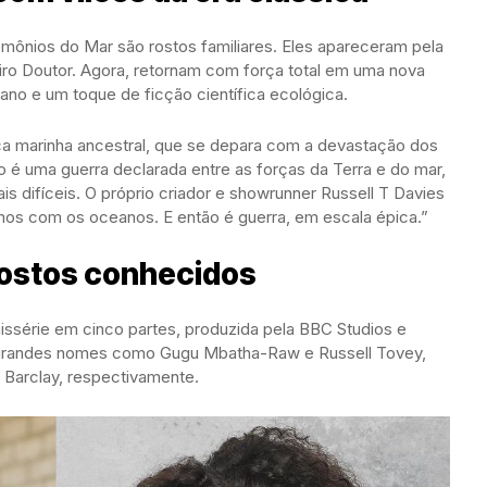
emônios do Mar são rostos familiares. Eles apareceram pela
eiro Doutor. Agora, retornam com força total em uma nova
mano e um toque de ficção científica ecológica.
ça marinha ancestral, que se depara com a devastação dos
é uma guerra declarada entre as forças da Terra e do mar,
s difíceis. O próprio criador e showrunner Russell T Davies
os com os oceanos. E então é guerra, em escala épica.”
ostos conhecidos
ssérie em cinco partes, produzida pela BBC Studios e
s grandes nomes como Gugu Mbatha-Raw e Russell Tovey,
e Barclay, respectivamente.