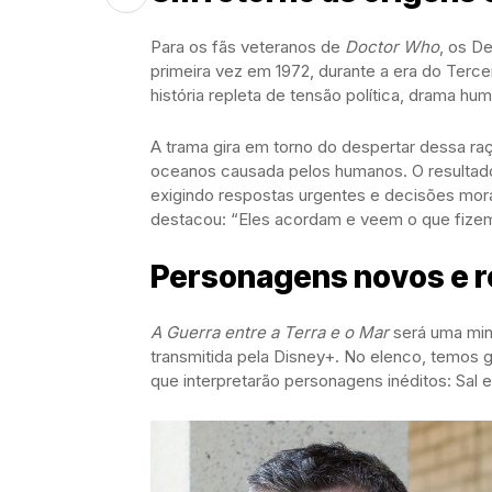
Para os fãs veteranos de
Doctor Who
, os D
primeira vez em 1972, durante a era do Terc
história repleta de tensão política, drama hu
A trama gira em torno do despertar dessa ra
oceanos causada pelos humanos. O resultado 
exigindo respostas urgentes e decisões morai
destacou: “Eles acordam e veem o que fizem
Personagens novos e r
A Guerra entre a Terra e o Mar
será uma mini
transmitida pela Disney+. No elenco, temo
que interpretarão personagens inéditos: Sal 