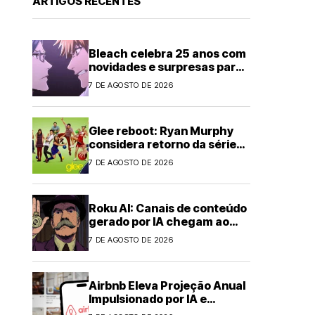
ARTIGOS RECENTES
Bleach celebra 25 anos com
novidades e surpresas para
fãs
7 DE AGOSTO DE 2026
Glee reboot: Ryan Murphy
considera retorno da série
musical
7 DE AGOSTO DE 2026
Roku AI: Canais de conteúdo
gerado por IA chegam ao
streaming
7 DE AGOSTO DE 2026
Airbnb Eleva Projeção Anual
Impulsionado por IA e
Demanda Forte