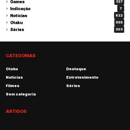
Games
327
Indicação
7
Notícias
822
Otaku
555
Séries
303
CATEGORIAS
Otaku
Destaque
Notícias
Entretenimento
Filmes
Séries
Sem categoria
ARTIGOS