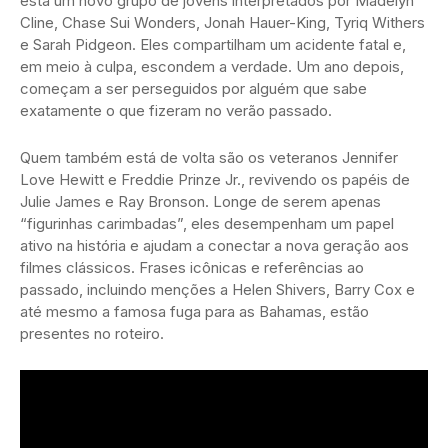
está um novo grupo de jovens interpretados por Madelyn
Cline, Chase Sui Wonders, Jonah Hauer-King, Tyriq Withers
e Sarah Pidgeon. Eles compartilham um acidente fatal e,
em meio à culpa, escondem a verdade. Um ano depois,
começam a ser perseguidos por alguém que sabe
exatamente o que fizeram no verão passado.
Quem também está de volta são os veteranos Jennifer
Love Hewitt e Freddie Prinze Jr., revivendo os papéis de
Julie James e Ray Bronson. Longe de serem apenas
“figurinhas carimbadas”, eles desempenham um papel
ativo na história e ajudam a conectar a nova geração aos
filmes clássicos. Frases icônicas e referências ao
passado, incluindo menções a Helen Shivers, Barry Cox e
até mesmo a famosa fuga para as Bahamas, estão
presentes no roteiro.