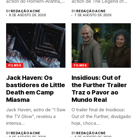
action do Homem-Aranha,
action de The Legend of...
do pior...
BY
REDAÇÃO ACNE
BY
REDAÇÃO ACNE
8 DE AGOSTO DE 2026
7 DE AGOSTO DE 2026
FILMES
FILMES
Jack Haven: Os
Insidious: Out of
bastidores de Little
the Further Trailer
Death em Camp
Traz o Pavor ao
Miasma
Mundo Real
Jack Haven, astro de “I Saw
O trailer final de Insidious:
the TV Glow”, revelou a
Out of the Further, divulgado
intensa...
hoje, choca...
BY
REDAÇÃO ACNE
BY
REDAÇÃO ACNE
6 DE AGOSTO DE 2026
5 DE AGOSTO DE 2026