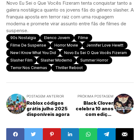
Novo Eu Sei o Que Vocês Fizeram tenta conquistar tanto a
galera nostálgica quanto os jovens fãs do gênero slasher. A
franquia aposta em terror raiz com uma roupagem
moderna e promete virar assunto entre fãs de filmes de
suspense.
90s Nostalgia
Elenco Jovem
Filme
Filme De Suspense
Horror Movie
Jennifer Love Hewitt
New I Know What You Did
Novo Eu Sei O Que Vocês Fizeram
Slasher Film
Slasher Moderno
Summer Horror
Terror Nos Cinemas
Thriller Reboot
POSTAGEM ANTERIOR
PRÓXIMA POSTAGEM
Roblox códigos
Black Clover
grátis julho 2025
celebra 10 anos
disponíveis agora
com edição
especial