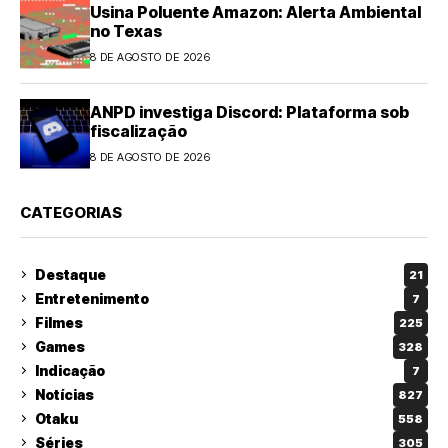
Usina Poluente Amazon: Alerta Ambiental
no Texas
8 DE AGOSTO DE 2026
ANPD investiga Discord: Plataforma sob
fiscalização
8 DE AGOSTO DE 2026
CATEGORIAS
Destaque
21
Entretenimento
7
Filmes
225
Games
328
Indicação
7
Notícias
827
Otaku
558
Séries
305