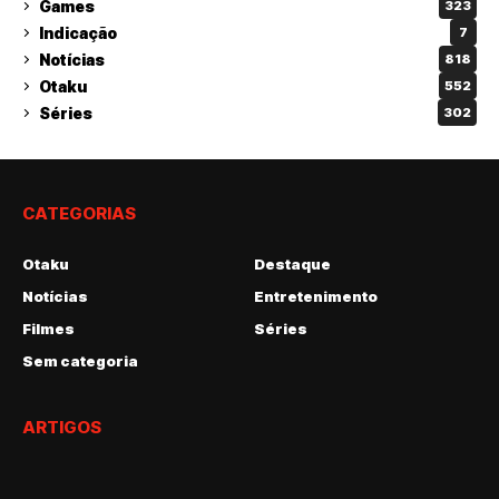
Games
323
Indicação
7
Notícias
818
Otaku
552
Séries
302
CATEGORIAS
Otaku
Destaque
Notícias
Entretenimento
Filmes
Séries
Sem categoria
ARTIGOS