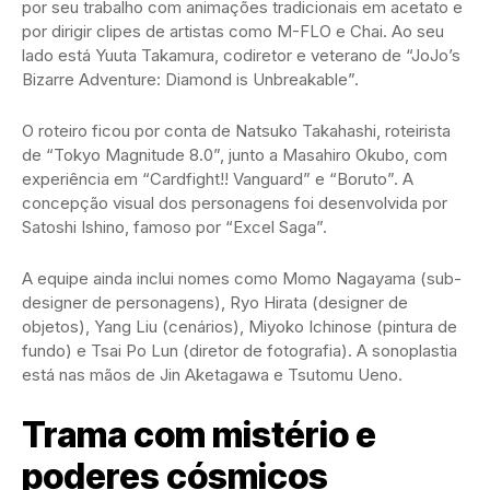
por seu trabalho com animações tradicionais em acetato e
por dirigir clipes de artistas como M-FLO e Chai. Ao seu
lado está Yuuta Takamura, codiretor e veterano de “JoJo’s
Bizarre Adventure: Diamond is Unbreakable”.
O roteiro ficou por conta de Natsuko Takahashi, roteirista
de “Tokyo Magnitude 8.0”, junto a Masahiro Okubo, com
experiência em “Cardfight!! Vanguard” e “Boruto”. A
concepção visual dos personagens foi desenvolvida por
Satoshi Ishino, famoso por “Excel Saga”.
A equipe ainda inclui nomes como Momo Nagayama (sub-
designer de personagens), Ryo Hirata (designer de
objetos), Yang Liu (cenários), Miyoko Ichinose (pintura de
fundo) e Tsai Po Lun (diretor de fotografia). A sonoplastia
está nas mãos de Jin Aketagawa e Tsutomu Ueno.
Trama com mistério e
poderes cósmicos