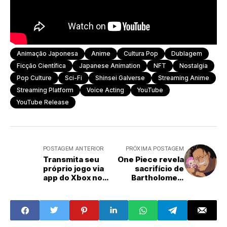
Animação Japonesa
Anime
Cultura Pop
Dublagem
Ficção Científica
Japanese Animation
NFT
Nostalgia
Pop Culture
Sci-Fi
Shinsei Galverse
Streaming Anime
Streaming Platform
Voice Acting
YouTube
YouTube Release
POSTAGEM ANTERIOR
PRÓXIMA POSTAGEM
Transmita seu
One Piece revela
próprio jogo via
sacrifício de
app do Xbox no
Bartholomew
PC
Kuma