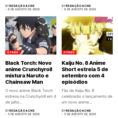
A...
BY
REDAÇÃO ACNE
BY
REDAÇÃO ACNE
6 DE AGOSTO DE 2026
6 DE AGOSTO DE 2026
OTAKU
OTAKU
Black Torch: Novo
Kaiju No. 8 Anime
anime Crunchyroll
Short estreia 5 de
mistura Naruto e
setembro com 4
Chainsaw Man
episódios
O novo anime Black Torch
Fãs de Kaiju No. 8
estreou na Crunchyroll em 4
celebrarão o lançamento de
de julho...
um novo anime...
BY
REDAÇÃO ACNE
BY
REDAÇÃO ACNE
5 DE AGOSTO DE 2026
5 DE AGOSTO DE 2026