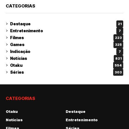
CATEGORIAS
Destaque
21
Entretenimento
7
Filmes
223
Games
325
Indicação
7
Notícias
821
Otaku
554
Séries
303
CATEGORIAS
Otaku
Destaque
Notícias
Entretenimento
Filmes
Séries