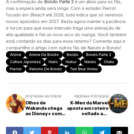
A confirmação de
Boruto Parte 2
é um alívio para os fãs,
mas a espera ainda será longa. Com o estúdio Pierrot
focado em
Bleach
até 2026, tudo indica que só veremos
novos episódios em 2027. Resta agora manter a paciência
e torcer para que esse intervalo traga uma animação de
alta qualidade e fiel ao novo arco do mangá. Você também
está contando os dias para esse retorno? Comente aqui e
compartilhe o artigo com outros fãs de Naruto e Boruto!
Anime
Anime De Boruto
Boruto
Boruto Parte 2
Cultura Japonesa
Hiato
Hiatus
Naruto
Otaku
Pierrot
Retorno De Boruto
Two Blue Vortex
POSTAGEM ANTERIOR
PRÓXIMA POSTAGEM
Olhos de
X-Men da Marvel
Wakanda chega
aposta em roteiro
ao Disney+ com
voltado aos
estreia surpresa
jovens