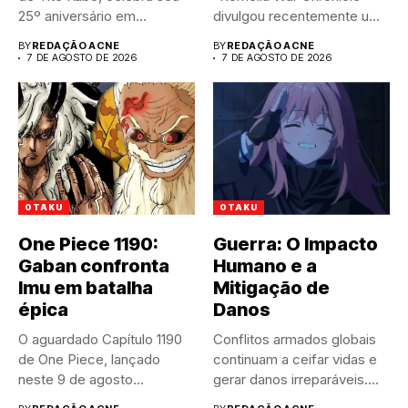
25º aniversário em...
divulgou recentemente um
trailer impactante,
BY
REDAÇÃO ACNE
BY
REDAÇÃO ACNE
revelando...
7 DE AGOSTO DE 2026
7 DE AGOSTO DE 2026
OTAKU
OTAKU
One Piece 1190:
Guerra: O Impacto
Gaban confronta
Humano e a
Imu em batalha
Mitigação de
épica
Danos
O aguardado Capítulo 1190
Conflitos armados globais
de One Piece, lançado
continuam a ceifar vidas e
neste 9 de agosto...
gerar danos irreparáveis.
A...