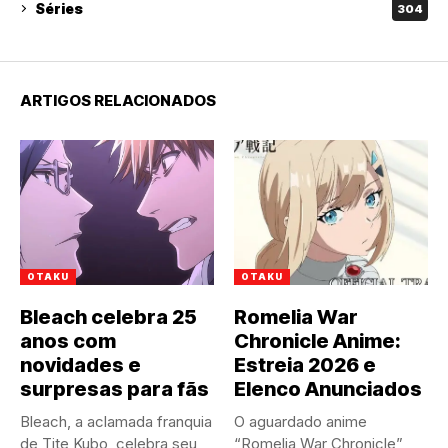
Séries
304
ARTIGOS RELACIONADOS
OTAKU
OTAKU
Bleach celebra 25
Romelia War
anos com
Chronicle Anime:
novidades e
Estreia 2026 e
surpresas para fãs
Elenco Anunciados
Bleach, a aclamada franquia
O aguardado anime
de Tite Kubo, celebra seu
“Romelia War Chronicle”