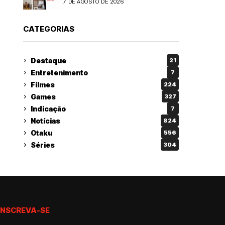
7 DE AGOSTO DE 2026
CATEGORIAS
Destaque
21
Entretenimento
7
Filmes
224
Games
327
Indicação
7
Notícias
824
Otaku
556
Séries
304
INSCREVA-SE