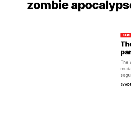
zombie apocalyps
SÉRI
The
pa
The 
mudan
segu
BY
AD