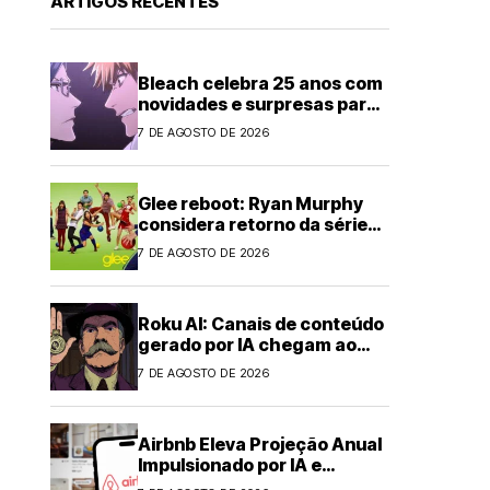
ARTIGOS RECENTES
Bleach celebra 25 anos com
novidades e surpresas para
fãs
7 DE AGOSTO DE 2026
Glee reboot: Ryan Murphy
considera retorno da série
musical
7 DE AGOSTO DE 2026
Roku AI: Canais de conteúdo
gerado por IA chegam ao
streaming
7 DE AGOSTO DE 2026
Airbnb Eleva Projeção Anual
Impulsionado por IA e
Demanda Forte