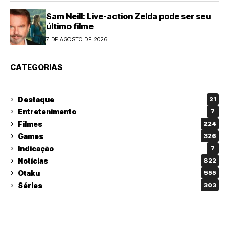
Sam Neill: Live-action Zelda pode ser seu
último filme
7 DE AGOSTO DE 2026
CATEGORIAS
Destaque
21
Entretenimento
7
Filmes
224
Games
326
Indicação
7
Notícias
822
Otaku
555
Séries
303