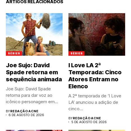
ARTIGOS RELACIONADOS
SÉRIES
SÉRIES
Joe Sujo: David
I Love LA 2ª
Spade retorna em
Temporada: Cinco
sequência animada
Atores Entram no
Elenco
Joe Sujo: David Spade
retorna para dar voz ao
A 2ª temporada de ‘I Love
icônico personagem em...
LA’ anunciou a adição de
cinco...
BY
REDAÇÃO ACNE
6 DE AGOSTO DE 2026
BY
REDAÇÃO ACNE
5 DE AGOSTO DE 2026