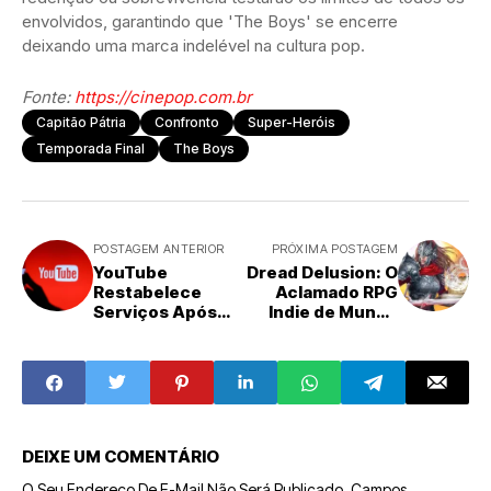
envolvidos, garantindo que 'The Boys' se encerre
deixando uma marca indelével na cultura pop.
Fonte:
https://cinepop.com.br
Capitão Pátria
Confronto
Super-Heróis
Temporada Final
The Boys
POSTAGEM ANTERIOR
PRÓXIMA POSTAGEM
YouTube
Dread Delusion: O
Restabelece
Aclamado RPG
Serviços Após
Indie de Mundo
Ampla
Aberto Chega
Interrupção
Finalmente aos
Global
Consoles Após
Sucesso no PC
DEIXE UM COMENTÁRIO
O Seu Endereço De E-Mail Não Será Publicado.
Campos