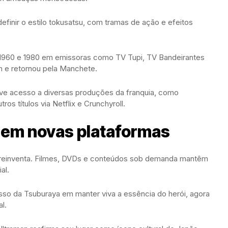
 definir o estilo tokusatsu, com tramas de ação e efeitos
os 1960 e 1980 em emissoras como TV Tupi, TV Bandeirantes
 e retornou pela Manchete.
 teve acesso a diversas produções da franquia, como
ros títulos via Netflix e Crunchyroll.
 em novas plataformas
reinventa. Filmes, DVDs e conteúdos sob demanda mantêm
al.
o da Tsuburaya em manter viva a essência do herói, agora
l.