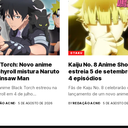
OTAKU
 Torch: Novo anime
Kaiju No. 8 Anime Sho
hyroll mistura Naruto
estreia 5 de setemb
insaw Man
4 episódios
anime Black Torch estreou na
Fãs de Kaiju No. 8 celebrarão 
oll em 4 de julho...
lançamento de um novo anime.
ÃO ACNE
5 DE AGOSTO DE 2026
BY
REDAÇÃO ACNE
5 DE AGOSTO D