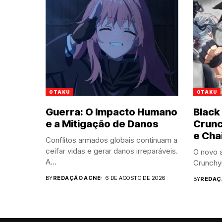
OTAKU
OTAKU
Guerra: O Impacto Humano
Black
e a Mitigação de Danos
Crunc
e Cha
Conflitos armados globais continuam a
ceifar vidas e gerar danos irreparáveis.
O novo 
A...
Crunchyr
BY
REDAÇÃO ACNE
6 DE AGOSTO DE 2026
BY
REDAÇ