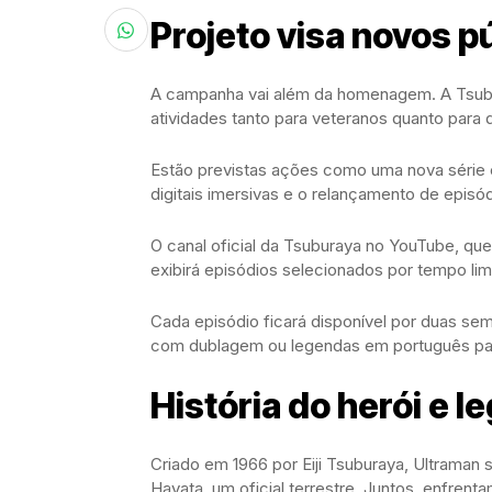
Projeto visa novos p
A campanha vai além da homenagem. A Tsub
atividades tanto para veteranos quanto para 
Estão previstas ações como uma nova série e
digitais imersivas e o relançamento de episód
O canal oficial da Tsuburaya no YouTube, qu
exibirá episódios selecionados por tempo limi
Cada episódio ficará disponível por duas sem
com dublagem ou legendas em português pa
História do herói e l
Criado em 1966 por Eiji Tsuburaya, Ultraman 
Hayata, um oficial terrestre. Juntos, enfre