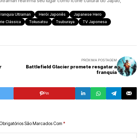
ltraman reafirma seu lugar como ícone cultural do Japão,
Franquia Ultraman
Herói Japonês
Japanese Hero
rie Clássica
Tokusatsu
Tsuburaya
TV Japonesa
PRÓXIMA POSTAGEM
r
Battlefield Glacier promete resgatar a
franquia
Pin
Obrigatórios São Marcados Com
*