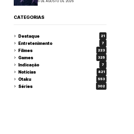
6 DE AGOSTO DE 2026
CATEGORIAS
Destaque
21
Entretenimento
7
Filmes
223
Games
325
Indicação
7
Notícias
821
Otaku
553
Séries
302