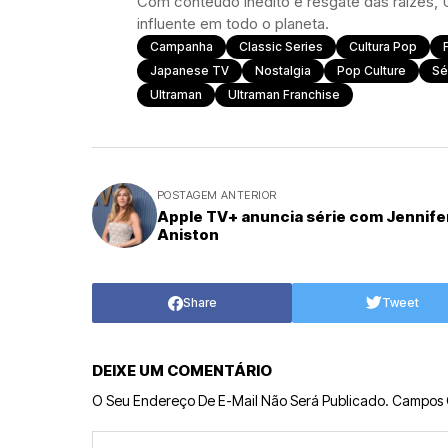
Com conteúdo inédito e resgate das raízes, U
influente em todo o planeta.
Campanha
Classic Series
Cultura Pop
Japanese TV
Nostalgia
Pop Culture
Sé
Ultraman
Ultraman Franchise
POSTAGEM ANTERIOR
Apple TV+ anuncia série com Jennife
Aniston
Share
Tweet
DEIXE UM COMENTÁRIO
O Seu Endereço De E-Mail Não Será Publicado.
Campos 