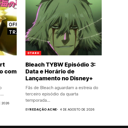
OTAKU
rt
Bleach TYBW Episódio 3:
ro com
Data e Horário de
Lançamento no Disney+
o
Fãs de Bleach aguardam a estreia do
..
terceiro episódio da quarta
temporada...
E 2026
BY
REDAÇÃO ACNE
4 DE AGOSTO DE 2026