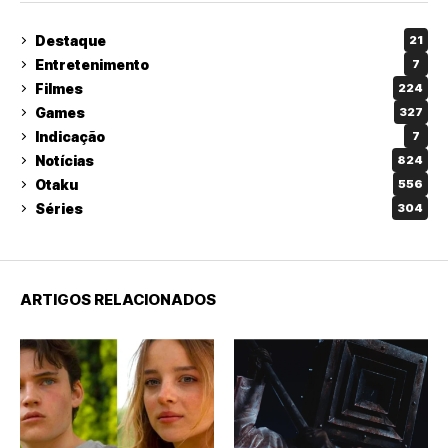
Destaque
21
Entretenimento
7
Filmes
224
Games
327
Indicação
7
Notícias
824
Otaku
556
Séries
304
ARTIGOS RELACIONADOS