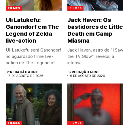
FILMES
FILMES
Uli Latukefu:
Jack Haven: Os
Ganondorf em The
bastidores de Little
Legend of Zelda
Death em Camp
live-action
Miasma
Uli Latukefu será Ganondorf
Jack Haven, astro de “I Saw
no aguardado filme live-
the TV Glow”, revelou a
action de The Legend of...
intensa...
BY
REDAÇÃO ACNE
BY
REDAÇÃO ACNE
7 DE AGOSTO DE 2026
6 DE AGOSTO DE 2026
FILMES
FILMES