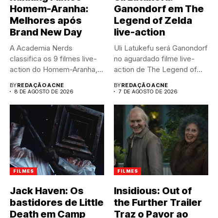
Homem-Aranha:
Ganondorf em The
Melhores após
Legend of Zelda
Brand New Day
live-action
A Academia Nerds
Uli Latukefu será Ganondorf
classifica os 9 filmes live-
no aguardado filme live-
action do Homem-Aranha,
action de The Legend of...
do pior...
BY
REDAÇÃO ACNE
BY
REDAÇÃO ACNE
8 DE AGOSTO DE 2026
7 DE AGOSTO DE 2026
FILMES
FILMES
Jack Haven: Os
Insidious: Out of
bastidores de Little
the Further Trailer
Death em Camp
Traz o Pavor ao