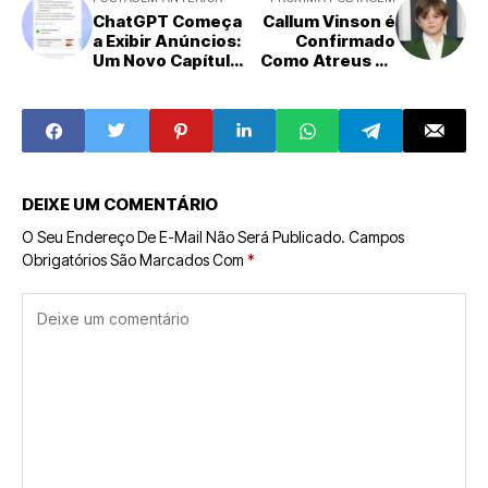
ChatGPT Começa
Callum Vinson é
a Exibir Anúncios:
Confirmado
Um Novo Capítulo
Como Atreus na
na Monetização
Aguardada Série
da IA da OpenAI
'God of War' do
Prime Video
DEIXE UM COMENTÁRIO
O Seu Endereço De E-Mail Não Será Publicado.
Campos
Obrigatórios São Marcados Com
*