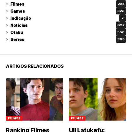
Filmes
225
Games
328
Indicação
7
Notícias
827
Otaku
558
Séries
305
ARTIGOS RELACIONADOS
FILMES
FILMES
Ranking Filmes
Uli Latukefu: