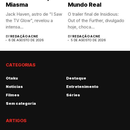
Miasma
Mundo Real
Jack Haven, astro de “I Saw
O trailer final de Insidious:
the TV Glow”, revelou a
Out of the Further, divulgado
intensa...
hoje, choca...
BY
REDAÇÃO ACNE
BY
REDAÇÃO ACNE
6 DE AGOSTO DE 2026
5 DE AGOSTO DE 2026
CATEGORIAS
Otaku
Destaque
Notícias
Entretenimento
Filmes
Séries
Sem categoria
ARTIGOS