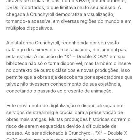
através de mídias físicas, como VHS e, posteriormente,
DVDs importados, o que limitava muito seu acesso. A
chegada à Crunchyroll democratiza a visualização,
tornando-a acessível em diversas regiões do mundo e em
múltiplos dispositivos.
A plataforma Crunchyroll, reconhecida por seu vasto
catálogo de animes e dramas asiáticos, é o lar ideal para
esta estreia. A inclusão de "X² – Double X OVA" em sua
biblioteca não só o torna disponível, mas também o insere
no contexto de outros clássicos e novas produções. Isso
permite que a obra seja descoberta por espectadores que
talvez não tivessem conhecimento de sua existência,
conectando o passado ao presente da animação.
Este movimento de digitalização e disponibilização em
serviços de streaming é crucial para a preservação de
obras mais antigas. Muitas produções históricas correm o
risco de serem esquecidas devido à dificuldade de
acesso. Ao ser adicionado à Crunchyroll, "X² – Double X
OVA" ganha uma nova vida, garantindo que seu legado