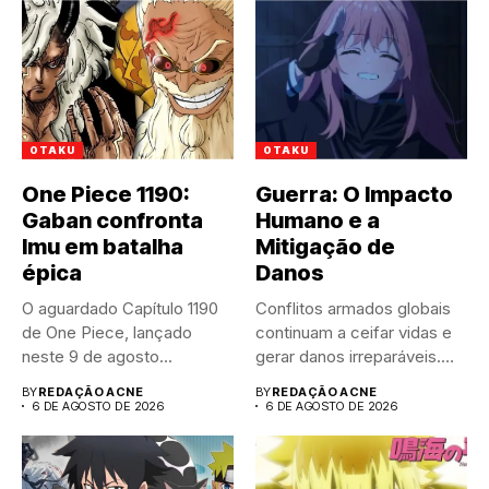
OTAKU
OTAKU
One Piece 1190:
Guerra: O Impacto
Gaban confronta
Humano e a
Imu em batalha
Mitigação de
épica
Danos
O aguardado Capítulo 1190
Conflitos armados globais
de One Piece, lançado
continuam a ceifar vidas e
neste 9 de agosto...
gerar danos irreparáveis.
A...
BY
REDAÇÃO ACNE
BY
REDAÇÃO ACNE
6 DE AGOSTO DE 2026
6 DE AGOSTO DE 2026