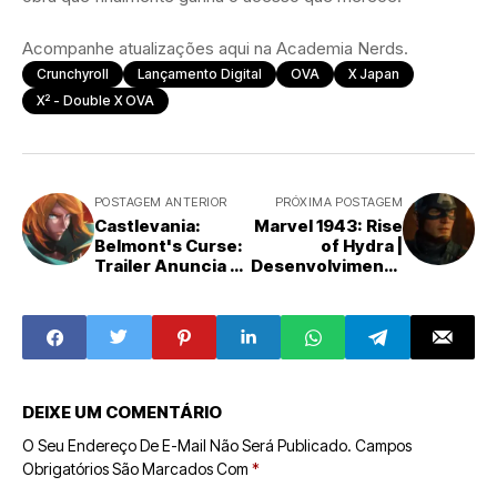
Acompanhe atualizações aqui na Academia Nerds.
Crunchyroll
Lançamento Digital
OVA
X Japan
X² - Double X OVA
POSTAGEM ANTERIOR
PRÓXIMA POSTAGEM
Castlevania:
Marvel 1943: Rise
Belmont's Curse:
of Hydra |
Trailer Anuncia o
Desenvolvimento
Retorno Sombrio
Continua,
da Série Clássica
Lançamento
Após 2026
DEIXE UM COMENTÁRIO
O Seu Endereço De E-Mail Não Será Publicado.
Campos
Obrigatórios São Marcados Com
*