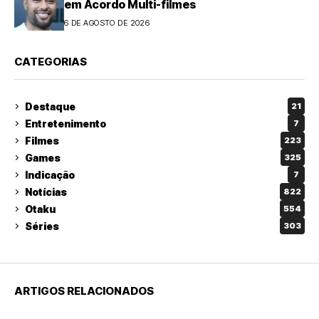
em Acordo Multi-filmes
6 DE AGOSTO DE 2026
CATEGORIAS
Destaque
21
Entretenimento
7
Filmes
223
Games
325
Indicação
7
Notícias
822
Otaku
554
Séries
303
ARTIGOS RELACIONADOS