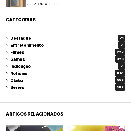
5 DE AGOSTO DE 2026
CATEGORIAS
Destaque
21
Entretenimento
7
Filmes
222
Games
323
Indicação
7
Notícias
818
Otaku
552
Séries
302
ARTIGOS RELACIONADOS