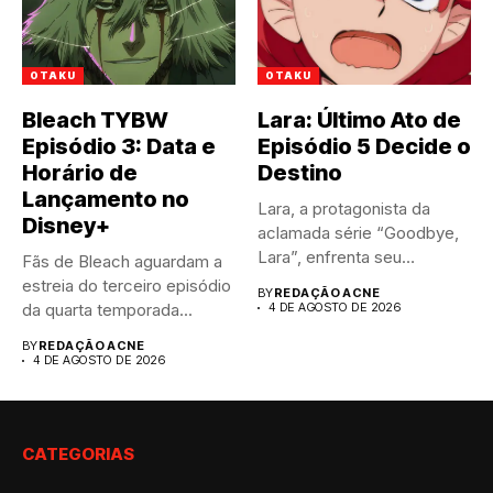
OTAKU
OTAKU
Bleach TYBW
Lara: Último Ato de
Episódio 3: Data e
Episódio 5 Decide o
Horário de
Destino
Lançamento no
Lara, a protagonista da
Disney+
aclamada série “Goodbye,
Lara”, enfrenta seu
Fãs de Bleach aguardam a
momento mais...
estreia do terceiro episódio
BY
REDAÇÃO ACNE
da quarta temporada...
4 DE AGOSTO DE 2026
BY
REDAÇÃO ACNE
4 DE AGOSTO DE 2026
CATEGORIAS