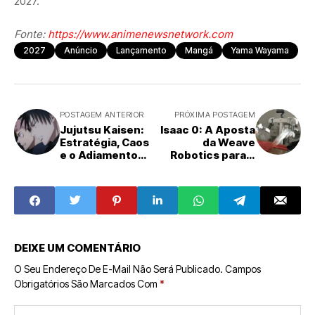
2027.
Fonte:
https://www.animenewsnetwork.com
2027
Anúncio
Lançamento
Mangá
Yama Wayama
POSTAGEM ANTERIOR
PRÓXIMA POSTAGEM
Jujutsu Kaisen:
Isaac 0: A Aposta
Estratégia, Caos
da Weave
e o Adiamento
Robotics para o
Crucial do
Futuro da
Episódio 8
Automação
Doméstica na
Dobra de Roupas
DEIXE UM COMENTÁRIO
O Seu Endereço De E-Mail Não Será Publicado.
Campos
Obrigatórios São Marcados Com
*