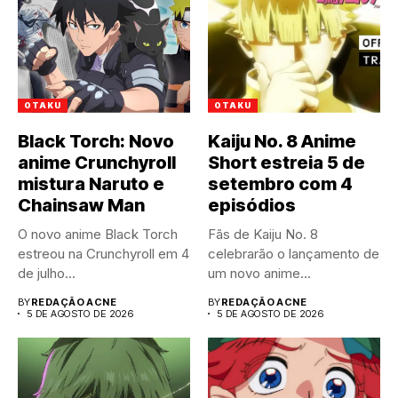
OTAKU
OTAKU
Black Torch: Novo
Kaiju No. 8 Anime
anime Crunchyroll
Short estreia 5 de
mistura Naruto e
setembro com 4
Chainsaw Man
episódios
O novo anime Black Torch
Fãs de Kaiju No. 8
estreou na Crunchyroll em 4
celebrarão o lançamento de
de julho...
um novo anime...
BY
REDAÇÃO ACNE
BY
REDAÇÃO ACNE
5 DE AGOSTO DE 2026
5 DE AGOSTO DE 2026