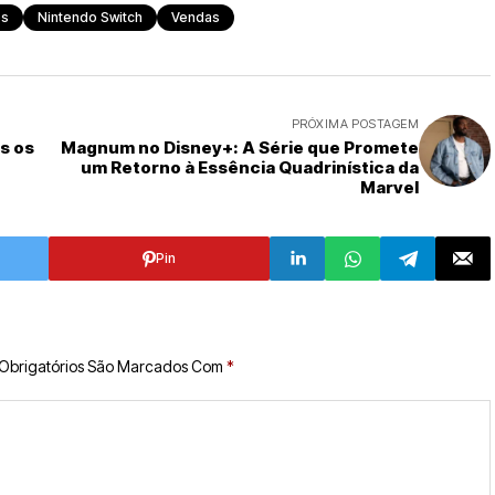
ês
Nintendo Switch
Vendas
PRÓXIMA POSTAGEM
s os
Magnum no Disney+: A Série que Promete
um Retorno à Essência Quadrinística da
Marvel
Pin
Obrigatórios São Marcados Com
*