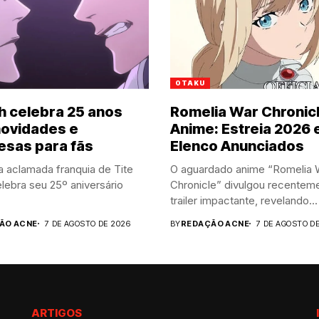
OTAKU
h celebra 25 anos
Romelia War Chronic
ovidades e
Anime: Estreia 2026 
esas para fãs
Elenco Anunciados
a aclamada franquia de Tite
O aguardado anime “Romelia 
lebra seu 25º aniversário
Chronicle” divulgou recentem
trailer impactante, revelando...
ÃO ACNE
7 DE AGOSTO DE 2026
BY
REDAÇÃO ACNE
7 DE AGOSTO D
ARTIGOS