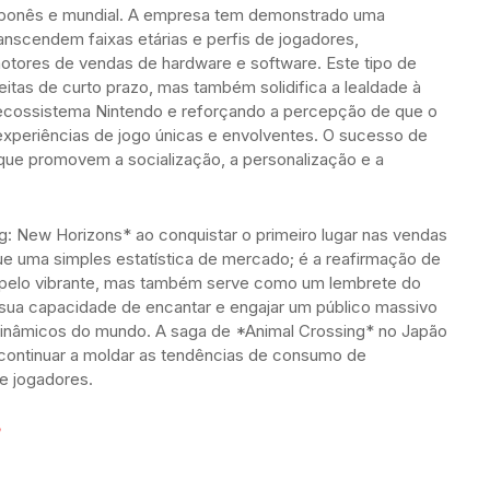
japonês e mundial. A empresa tem demonstrado uma
ranscendem faixas etárias e perfis de jogadores,
otores de vendas de hardware e software. Este tipo de
eitas de curto prazo, mas também solidifica a lealdade à
 ecossistema Nintendo e reforçando a percepção de que o
experiências de jogo únicas e envolventes. O sucesso de
que promovem a socialização, a personalização e a
: New Horizons* ao conquistar o primeiro lugar nas vendas
que uma simples estatística de mercado; é a reafirmação de
pelo vibrante, mas também serve como um lembrete do
 sua capacidade de encantar e engajar um público massivo
nâmicos do mundo. A saga de *Animal Crossing* no Japão
 continuar a moldar as tendências de consumo de
de jogadores.