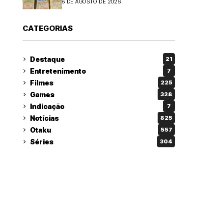
8 DE AGOSTO DE 2026
CATEGORIAS
Destaque
21
Entretenimento
7
Filmes
225
Games
328
Indicação
7
Notícias
825
Otaku
557
Séries
304