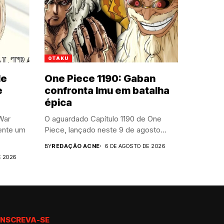
OTAKU
le
One Piece 1190: Gaban
e
confronta Imu em batalha
épica
War
O aguardado Capítulo 1190 de One
ente um
Piece, lançado neste 9 de agosto...
BY
REDAÇÃO ACNE
6 DE AGOSTO DE 2026
E 2026
INSCREVA-SE