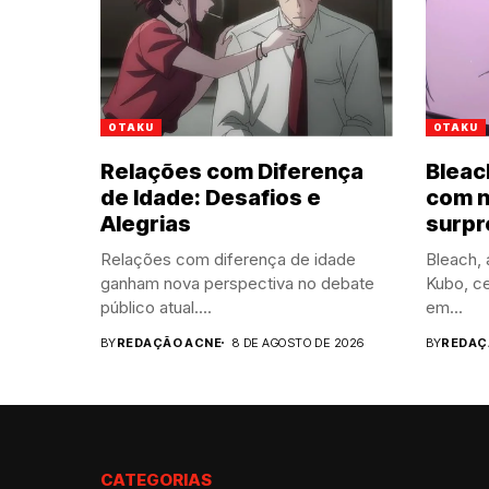
OTAKU
OTAKU
Relações com Diferença
Bleac
de Idade: Desafios e
com n
Alegrias
surpr
Relações com diferença de idade
Bleach, 
ganham nova perspectiva no debate
Kubo, ce
público atual....
em...
BY
REDAÇÃO ACNE
8 DE AGOSTO DE 2026
BY
REDAÇ
CATEGORIAS