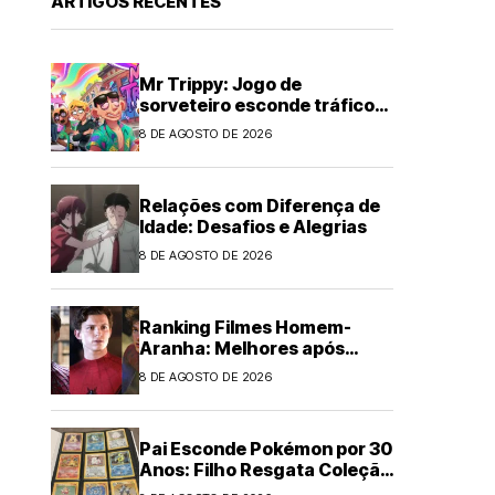
ARTIGOS RECENTES
Mr Trippy: Jogo de
sorveteiro esconde tráfico
de drogas
8 DE AGOSTO DE 2026
Relações com Diferença de
Idade: Desafios e Alegrias
8 DE AGOSTO DE 2026
Ranking Filmes Homem-
Aranha: Melhores após
Brand New Day
8 DE AGOSTO DE 2026
Pai Esconde Pokémon por 30
Anos: Filho Resgata Coleção
Clássica