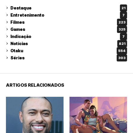
Destaque
21
Entretenimento
7
Filmes
223
Games
325
Indicação
7
Notícias
821
Otaku
554
Séries
303
ARTIGOS RELACIONADOS