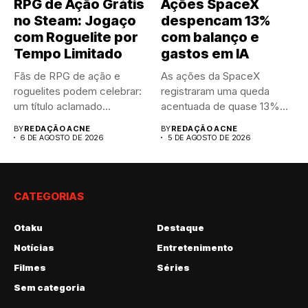
RPG de Ação Grátis
Ações SpaceX
no Steam: Jogaço
despencam 13%
com Roguelite por
com balanço e
Tempo Limitado
gastos em IA
Fãs de RPG de ação e
As ações da SpaceX
roguelites podem celebrar:
registraram uma queda
um título aclamado...
acentuada de quase 13%
nas...
BY
REDAÇÃO ACNE
BY
REDAÇÃO ACNE
6 DE AGOSTO DE 2026
5 DE AGOSTO DE 2026
CATEGORIAS
Otaku
Destaque
Notícias
Entretenimento
Filmes
Séries
Sem categoria