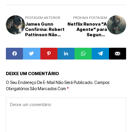
POSTAGEM ANTERIOR
PRÓXIMA POSTAGEM
James Gunn
Netflix Renova "A
Confirma: Robert
Agente" para
Pattinson Não
Segunda
Será o Batman do
Temporada,
DCU
Prometendo
Aprofundar o
Universo de
Suspense
DEIXE UM COMENTÁRIO
O Seu Endereço De E-Mail Não Será Publicado.
Campos
Obrigatórios São Marcados Com
*