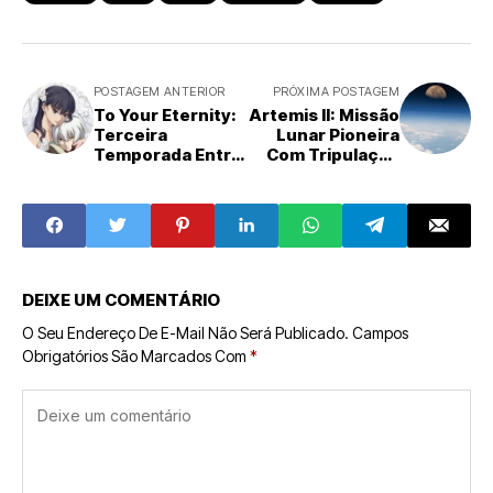
POSTAGEM ANTERIOR
PRÓXIMA POSTAGEM
To Your Eternity:
Artemis II: Missão
Terceira
Lunar Pioneira
Temporada Entra
Com Tripulação
em 'Estágio Final'
Histórica Rumo à
do Arco 'This
Lua
World' com Novo
Vídeo e Visual
Promocional
DEIXE UM COMENTÁRIO
O Seu Endereço De E-Mail Não Será Publicado.
Campos
Obrigatórios São Marcados Com
*