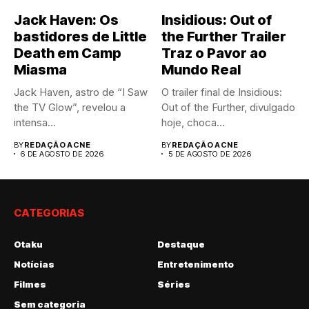
Jack Haven: Os
Insidious: Out of
bastidores de Little
the Further Trailer
Death em Camp
Traz o Pavor ao
Miasma
Mundo Real
Jack Haven, astro de “I Saw
O trailer final de Insidious:
the TV Glow”, revelou a
Out of the Further, divulgado
intensa...
hoje, choca...
BY
REDAÇÃO ACNE
BY
REDAÇÃO ACNE
6 DE AGOSTO DE 2026
5 DE AGOSTO DE 2026
CATEGORIAS
Otaku
Destaque
Notícias
Entretenimento
Filmes
Séries
Sem categoria