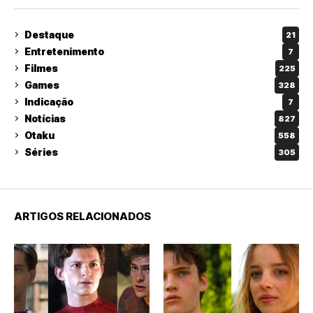
Destaque
21
Entretenimento
7
Filmes
225
Games
328
Indicação
7
Notícias
827
Otaku
558
Séries
305
ARTIGOS RELACIONADOS