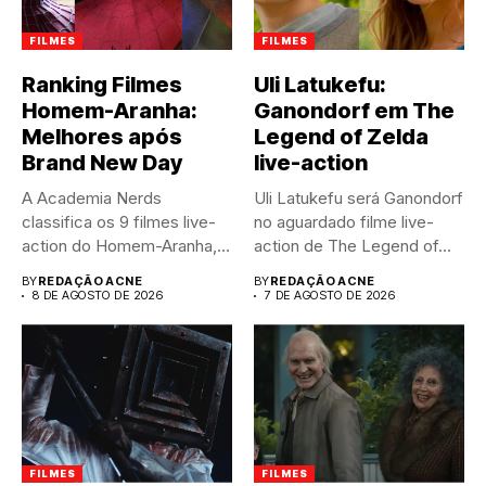
FILMES
FILMES
Ranking Filmes
Uli Latukefu:
Homem-Aranha:
Ganondorf em The
Melhores após
Legend of Zelda
Brand New Day
live-action
A Academia Nerds
Uli Latukefu será Ganondorf
classifica os 9 filmes live-
no aguardado filme live-
action do Homem-Aranha,
action de The Legend of...
do pior...
BY
REDAÇÃO ACNE
BY
REDAÇÃO ACNE
8 DE AGOSTO DE 2026
7 DE AGOSTO DE 2026
FILMES
FILMES