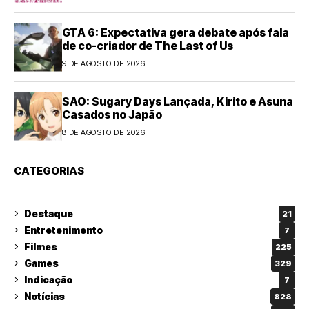
GTA 6: Expectativa gera debate após fala
de co-criador de The Last of Us
9 DE AGOSTO DE 2026
SAO: Sugary Days Lançada, Kirito e Asuna
Casados no Japão
8 DE AGOSTO DE 2026
CATEGORIAS
Destaque
21
Entretenimento
7
Filmes
225
Games
329
Indicação
7
Notícias
828