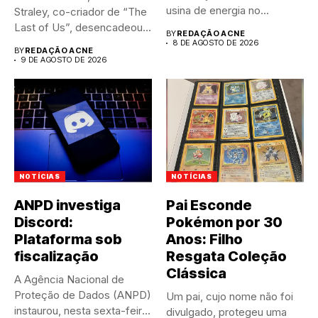
usina de energia no...
Straley, co-criador de “The
Last of Us”, desencadeou
BY
REDAÇÃO ACNE
um intenso...
8 DE AGOSTO DE 2026
BY
REDAÇÃO ACNE
9 DE AGOSTO DE 2026
NOTÍCIAS
NOTÍCIAS
ANPD investiga
Pai Esconde
Discord:
Pokémon por 30
Plataforma sob
Anos: Filho
fiscalização
Resgata Coleção
Clássica
A Agência Nacional de
Proteção de Dados (ANPD)
Um pai, cujo nome não foi
instaurou, nesta sexta-feira
divulgado, protegeu uma