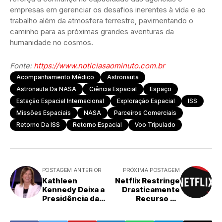
empresas em gerenciar os desafios inerentes à vida e ao
trabalho além da atmosfera terrestre, pavimentando o
caminho para as próximas grandes aventuras da
humanidade no cosmos.
Fonte:
https://www.noticiasaominuto.com.br
Acompanhamento Médico
Astronauta
Astronauta Da NASA
Ciência Espacial
Espaço
Estação Espacial Internacional
Exploração Espacial
ISS
Missões Espaciais
NASA
Parceiros Comerciais
Retorno Da ISS
Retorno Espacial
Voo Tripulado
POSTAGEM ANTERIOR
PRÓXIMA POSTAGEM
Kathleen
Netflix Restringe
Kennedy Deixa a
Drasticamente
Presidência da
Recurso de
Lucasfilm; Nova
Transmissão:
Liderança
Uma Virada