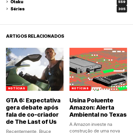
Otaku
559
Séries
305
ARTIGOS RELACIONADOS
NOTÍCIAS
NOTÍCIAS
GTA 6: Expectativa
Usina Poluente
gera debate após
Amazon: Alerta
fala de co-criador
Ambiental no Texas
de The Last of Us
A Amazon investe na
construção de uma nova
Recentemente, Bruce