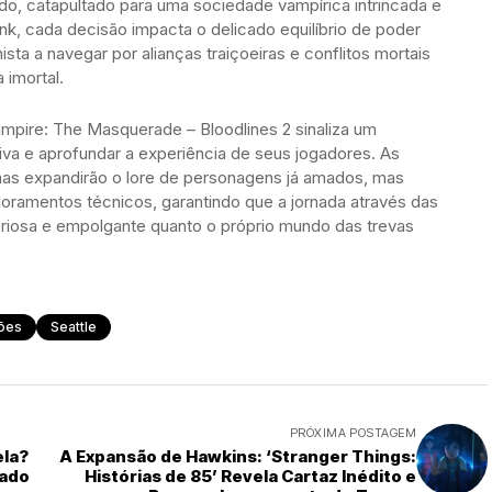
, catapultado para uma sociedade vampírica intrincada e
nk, cada decisão impacta o delicado equilíbrio de poder
sta a navegar por alianças traiçoeiras e conflitos mortais
 imortal.
mpire: The Masquerade – Bloodlines 2 sinaliza um
va e aprofundar a experiência de seus jogadores. As
as expandirão o lore de personagens já amados, mas
amentos técnicos, garantindo que a jornada através das
eriosa e empolgante quanto o próprio mundo das trevas
ões
Seattle
PRÓXIMA POSTAGEM
ela?
A Expansão de Hawkins: ‘Stranger Things:
iado
Histórias de 85’ Revela Cartaz Inédito e