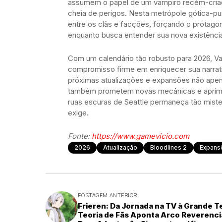
assumem o papel de um vampiro recém-criado
cheia de perigos. Nesta metrópole gótica-pu
entre os clãs e facções, forçando o protagoni
enquanto busca entender sua nova existência
Com um calendário tão robusto para 2026, Va
compromisso firme em enriquecer sua narrati
próximas atualizações e expansões não apen
também prometem novas mecânicas e aprimor
ruas escuras de Seattle permaneça tão mist
exige.
Fonte:
https://www.gamevicio.com
2026
Atualização
Bloodlines 2
Expans
POSTAGEM ANTERIOR
Frieren: Da Jornada na TV à Grande T
Teoria de Fãs Aponta Arco Reverenc