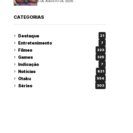
6 DE AGOSTO DE 2026
CATEGORIAS
Destaque
21
Entretenimento
7
Filmes
223
Games
325
Indicação
7
Notícias
821
Otaku
554
Séries
303