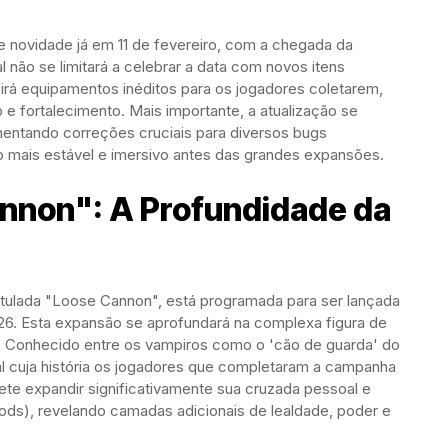
novidade já em 11 de fevereiro, com a chegada da
al não se limitará a celebrar a data com novos itens
rá equipamentos inéditos para os jogadores coletarem,
 fortalecimento. Mais importante, a atualização se
mentando correções cruciais para diversos bugs
o mais estável e imersivo antes das grandes expansões.
nnon": A Profundidade da
ntitulada "Loose Cannon", está programada para ser lançada
026. Esta expansão se aprofundará na complexa figura de
e. Conhecido entre os vampiros como o 'cão de guarda' do
al cuja história os jogadores que completaram a campanha
te expandir significativamente sua cruzada pessoal e
ods), revelando camadas adicionais de lealdade, poder e