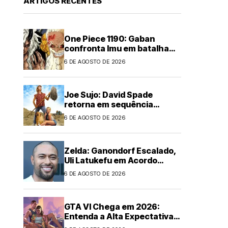
ARTIGOS RECENTES
One Piece 1190: Gaban
confronta Imu em batalha
épica
6 DE AGOSTO DE 2026
Joe Sujo: David Spade
retorna em sequência
animada
6 DE AGOSTO DE 2026
Zelda: Ganondorf Escalado,
Uli Latukefu em Acordo
Multi-filmes
6 DE AGOSTO DE 2026
GTA VI Chega em 2026:
Entenda a Alta Expectativa
Global