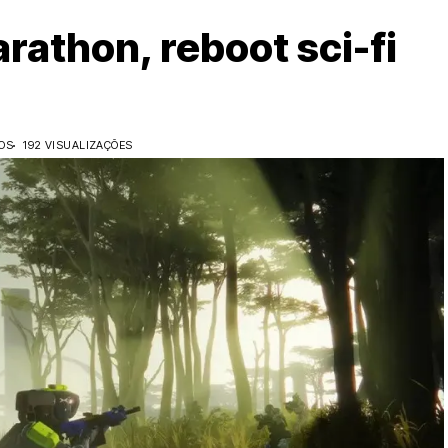
rathon, reboot sci-fi
OS
192 VISUALIZAÇÕES