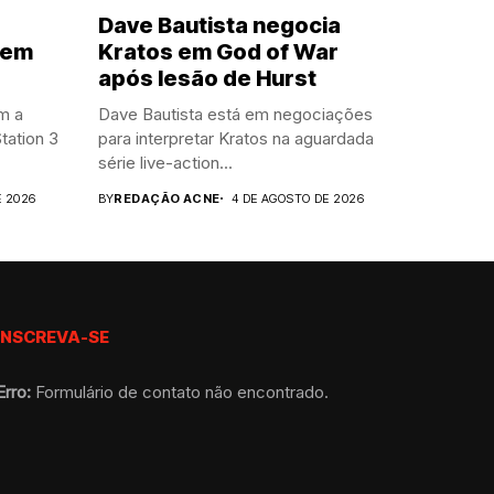
Dave Bautista negocia
cem
Kratos em God of War
após lesão de Hurst
m a
Dave Bautista está em negociações
tation 3
para interpretar Kratos na aguardada
série live-action...
E 2026
BY
REDAÇÃO ACNE
4 DE AGOSTO DE 2026
INSCREVA-SE
Erro:
Formulário de contato não encontrado.