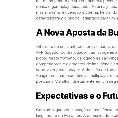
marco no gênero de tiro em primeira pessoa, 
densa e gameplay desafiador. A reimaginada
mas sim uma reinvenção moderna, herdando a 
caracterizaram o original, adaptada para um n
A Nova Aposta da Bu
Diferente de seus antecessores lineares, o 
PvP (jogador contra jogador), um subgêner
jogos. Neste formato, os jogadores são lan
competidores e elementos de inteligência artif
sobreviver para escapar. A decisão de focar 
Bungie em criar experiências multiplayer dur
posiciona Marathon diretamente em um segm
Expectativas e o Fu
Com um legado de inovação e excelência téc
lançamento de Marathon. A comunidade esper