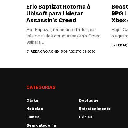
Eric Baptizat Retorna à
Beast
Ubisoft para Liderar
RPG L
Assassin’s Creed
Xbox 
Eric Baptizat, renomado diretor por
Hoje, Ga
trás de títulos como Assassin’s Creed
o aguar
Valhalla...
BY
REDAÇ
BY
REDAÇÃO ACNE
5 DE AGOSTO DE 2026
CATEGORIAS
Otaku
Destaque
Notícias
Entretenimento
Filmes
Séries
Sem categoria