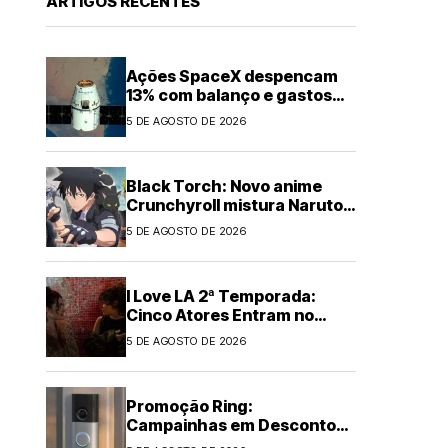
ARTIGOS RECENTES
Ações SpaceX despencam
13% com balanço e gastos
em IA
5 DE AGOSTO DE 2026
Black Torch: Novo anime
Crunchyroll mistura Naruto e
Chainsaw Man
5 DE AGOSTO DE 2026
I Love LA 2ª Temporada:
Cinco Atores Entram no
Elenco
5 DE AGOSTO DE 2026
Promoção Ring:
Campainhas em Desconto
de Até US$60