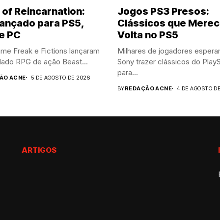
 of Reincarnation:
Jogos PS3 Presos:
ançado para PS5,
Clássicos que Mere
e PC
Volta no PS5
me Freak e Fictions lançaram
Milhares de jogadores espera
dado RPG de ação Beast...
Sony trazer clássicos do PlayS
para...
ÃO ACNE
5 DE AGOSTO DE 2026
BY
REDAÇÃO ACNE
4 DE AGOSTO D
ARTIGOS