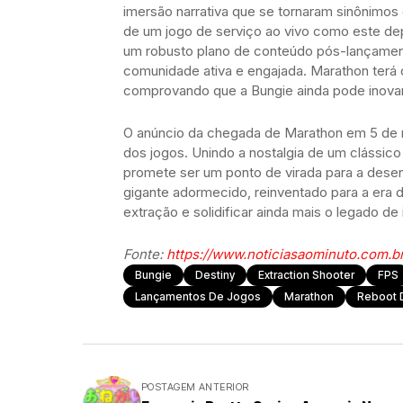
imersão narrativa que se tornaram sinônimo
de um jogo de serviço ao vivo como este d
um robusto plano de conteúdo pós-lançament
comunidade ativa e engajada. Marathon terá
comprovando que a Bungie ainda pode inovar
O anúncio da chegada de Marathon em 5 de 
dos jogos. Unindo a nostalgia de um clássico
promete ser um ponto de virada para a dese
gigante adormecido, reinventado para a era di
extração e solidificar ainda mais o legado d
Fonte:
https://www.noticiasaominuto.com.b
Bungie
Destiny
Extraction Shooter
FPS
Lançamentos De Jogos
Marathon
Reboot 
POSTAGEM ANTERIOR