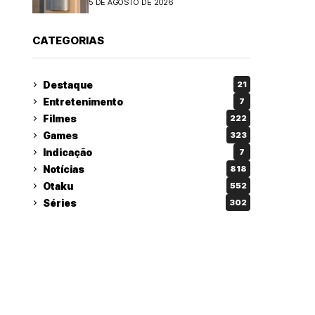
5 DE AGOSTO DE 2026
CATEGORIAS
Destaque
21
Entretenimento
7
Filmes
222
Games
323
Indicação
7
Notícias
818
Otaku
552
Séries
302