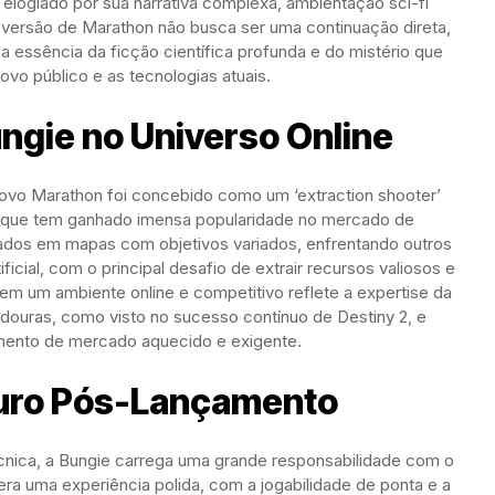
elogiado por sua narrativa complexa, ambientação sci-fi
 versão de Marathon não busca ser uma continuação direta,
essência da ficção científica profunda e do mistério que
ovo público e as tecnologias atuais.
ngie no Universo Online
novo Marathon foi concebido como um ‘extraction shooter’
o que tem ganhado imensa popularidade no mercado de
çados em mapas com objetivos variados, enfrentando outros
icial, com o principal desafio de extrair recursos valiosos e
em um ambiente online e competitivo reflete a expertise da
adouras, como visto no sucesso contínuo de Destiny 2, e
ento de mercado aquecido e exigente.
turo Pós-Lançamento
nica, a Bungie carrega uma grande responsabilidade com o
a uma experiência polida, com a jogabilidade de ponta e a