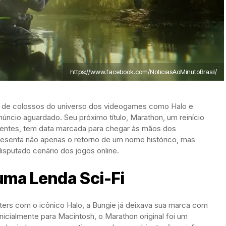
https://www.facebook.com/NoticiasAoMinutoBrasil/
s de colossos do universo dos videogames como Halo e
úncio aguardado. Seu próximo título, Marathon, um reinício
luentes, tem data marcada para chegar às mãos dos
resenta não apenas o retorno de um nome histórico, mas
sputado cenário dos jogos online.
uma Lenda Sci-Fi
ers com o icônico Halo, a Bungie já deixava sua marca com
icialmente para Macintosh, o Marathon original foi um