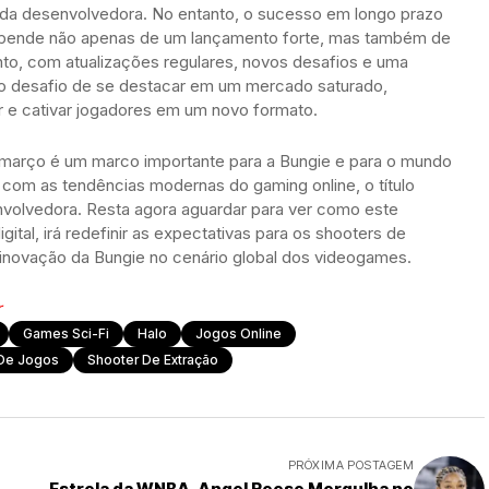
s da desenvolvedora. No entanto, o sucesso em longo prazo
epende não apenas de um lançamento forte, mas também de
o, com atualizações regulares, novos desafios e uma
 o desafio de se destacar em um mercado saturado,
 e cativar jogadores em um novo formato.
março é um marco importante para a Bungie e para o mundo
 com as tendências modernas do gaming online, o título
nvolvedora. Resta agora aguardar para ver como este
gital, irá redefinir as expectativas para os shooters de
e inovação da Bungie no cenário global dos videogames.
r
Games Sci-Fi
Halo
Jogos Online
De Jogos
Shooter De Extração
PRÓXIMA POSTAGEM
Estrela da WNBA, Angel Reese Mergulha no