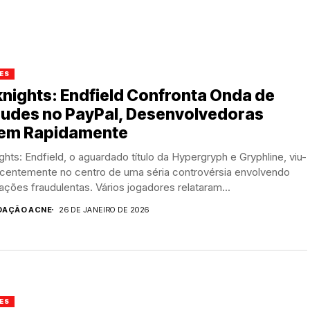
ES
nights: Endfield Confronta Onda de
audes no PayPal, Desenvolvedoras
em Rapidamente
ghts: Endfield, o aguardado título da Hypergryph e Gryphline, viu-
ecentemente no centro de uma séria controvérsia envolvendo
ações fraudulentas. Vários jogadores relataram...
DAÇÃO ACNE
26 DE JANEIRO DE 2026
ES