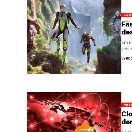
GAM
Fã
de
Em u
vida 
BY
RE
NOT
Clo
der