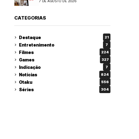
7 DE AGOSTO DE 2026
CATEGORIAS
Destaque
21
Entretenimento
7
Filmes
224
Games
327
Indicação
7
Notícias
824
Otaku
556
Séries
304