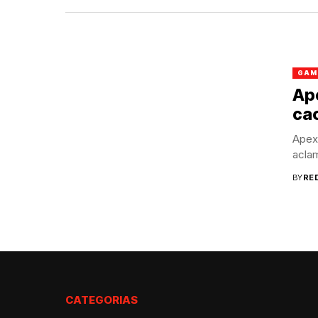
GAM
Ap
ca
Apex
acla
BY
RE
CATEGORIAS