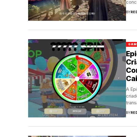
conce
BY
RE
GAM
Ep
Cri
Co
Ca
A Ep
criad
trans
BY
RE