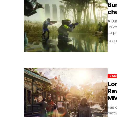
Bun
ch
A Bu
univ
surp
BY
RE
GAM
Lor
Re
MM
Fãs 
motiv