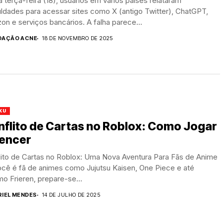
 terça-feira (18), usuários em vários países relataram
uldades para acessar sites como X (antigo Twitter), ChatGPT,
n e serviços bancários. A falha parece...
DAÇÃO ACNE
18 DE NOVEMBRO DE 2025
KU
flito de Cartas no Roblox: Como Jogar
Vencer
lito de Cartas no Roblox: Uma Nova Aventura Para Fãs de Anime
ocê é fã de animes como Jujutsu Kaisen, One Piece e até
o Frieren, prepare-se...
RIEL MENDES
14 DE JULHO DE 2025