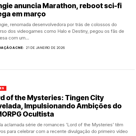
gie anuncia Marathon, reboot sci-fi
ega em março
ngie, renomada desenvolvedora por trás de colossos do
erso dos videogames como Halo e Destiny, pegou os fãs de
resa com um...
DAÇÃO ACNE
21 DE JANEIRO DE 2026
ES
d of the Mysteries: Tingen City
velada, Impulsionando Ambições do
ORPG Ocultista
da aclamada série de romances ‘Lord of the Mysteries’ têm
os para celebrar com a recente divulgação do primeiro vídeo