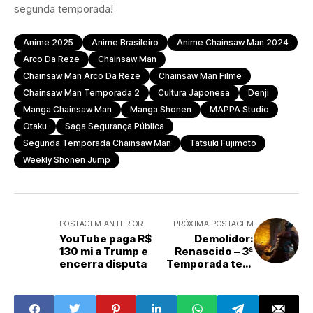
segunda temporada!
Anime 2025
Anime Brasileiro
Anime Chainsaw Man 2024
Arco Da Reze
Chainsaw Man
Chainsaw Man Arco Da Reze
Chainsaw Man Filme
Chainsaw Man Temporada 2
Cultura Japonesa
Denji
Manga Chainsaw Man
Manga Shonen
MAPPA Studio
Otaku
Saga Segurança Pública
Segunda Temporada Chainsaw Man
Tatsuki Fujimoto
Weekly Shonen Jump
POSTAGEM ANTERIOR
PRÓXIMA POSTAGEM
YouTube paga R$
Demolidor:
130 mi a Trump e
Renascido – 3ª
encerra disputa
Temporada terá
guinada na
narrativa