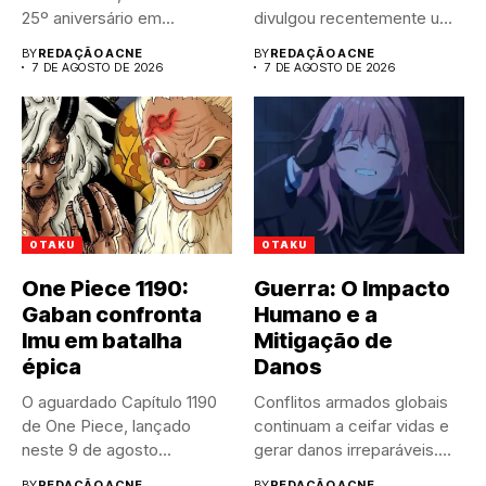
25º aniversário em...
divulgou recentemente um
trailer impactante,
BY
REDAÇÃO ACNE
BY
REDAÇÃO ACNE
revelando...
7 DE AGOSTO DE 2026
7 DE AGOSTO DE 2026
OTAKU
OTAKU
One Piece 1190:
Guerra: O Impacto
Gaban confronta
Humano e a
Imu em batalha
Mitigação de
épica
Danos
O aguardado Capítulo 1190
Conflitos armados globais
de One Piece, lançado
continuam a ceifar vidas e
neste 9 de agosto...
gerar danos irreparáveis.
A...
BY
REDAÇÃO ACNE
BY
REDAÇÃO ACNE