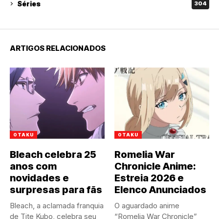
Séries
304
ARTIGOS RELACIONADOS
OTAKU
OTAKU
Bleach celebra 25
Romelia War
anos com
Chronicle Anime:
novidades e
Estreia 2026 e
surpresas para fãs
Elenco Anunciados
Bleach, a aclamada franquia
O aguardado anime
de Tite Kubo, celebra seu
“Romelia War Chronicle”