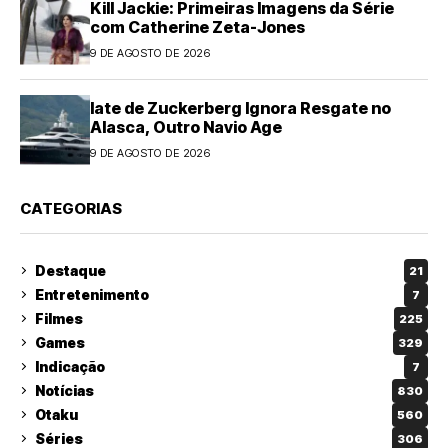
Kill Jackie: Primeiras Imagens da Série
com Catherine Zeta-Jones
9 DE AGOSTO DE 2026
Iate de Zuckerberg Ignora Resgate no
Alasca, Outro Navio Age
9 DE AGOSTO DE 2026
CATEGORIAS
Destaque
21
Entretenimento
7
Filmes
225
Games
329
Indicação
7
Notícias
830
Otaku
560
Séries
306