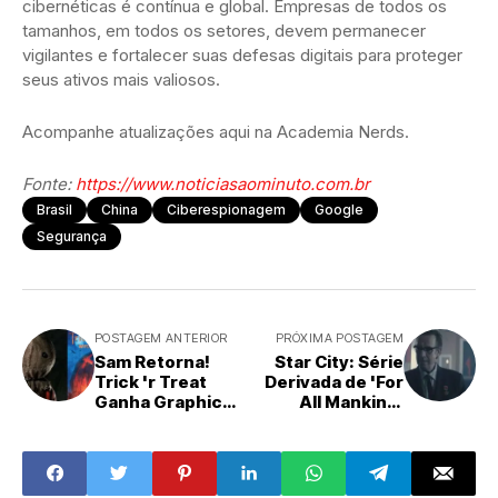
cibernéticas é contínua e global. Empresas de todos os
tamanhos, em todos os setores, devem permanecer
vigilantes e fortalecer suas defesas digitais para proteger
seus ativos mais valiosos.
Acompanhe atualizações aqui na Academia Nerds.
Fonte:
https://www.noticiasaominuto.com.br
Brasil
China
Ciberespionagem
Google
Segurança
POSTAGEM ANTERIOR
PRÓXIMA POSTAGEM
Sam Retorna!
Star City: Série
Trick 'r Treat
Derivada de 'For
Ganha Graphic
All Mankind'
Novel com 4
Ganha Primeiras
Histórias Inéditas
Imagens e Data
de Arrepiar
de Estreia no
Apple TV+