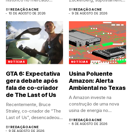
japonês, estabelecendo...
não respondeu...
BY
REDAÇÃO ACNE
BY
REDAÇÃO ACNE
10 DE AGOSTO DE 2026
9 DE AGOSTO DE 2026
NOTÍCIAS
NOTÍCIAS
GTA 6: Expectativa
Usina Poluente
gera debate após
Amazon: Alerta
fala de co-criador
Ambiental no Texas
de The Last of Us
A Amazon investe na
construção de uma nova
Recentemente, Bruce
usina de energia no...
Straley, co-criador de “The
Last of Us”, desencadeou
BY
REDAÇÃO ACNE
um intenso...
8 DE AGOSTO DE 2026
BY
REDAÇÃO ACNE
9 DE AGOSTO DE 2026