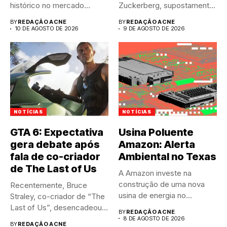
histórico no mercado
Zuckerberg, supostamente
japonês, estabelecendo...
não respondeu...
BY
REDAÇÃO ACNE
BY
REDAÇÃO ACNE
10 DE AGOSTO DE 2026
9 DE AGOSTO DE 2026
NOTÍCIAS
NOTÍCIAS
GTA 6: Expectativa
Usina Poluente
gera debate após
Amazon: Alerta
fala de co-criador
Ambiental no Texas
de The Last of Us
A Amazon investe na
construção de uma nova
Recentemente, Bruce
usina de energia no...
Straley, co-criador de “The
Last of Us”, desencadeou
BY
REDAÇÃO ACNE
um intenso...
8 DE AGOSTO DE 2026
BY
REDAÇÃO ACNE