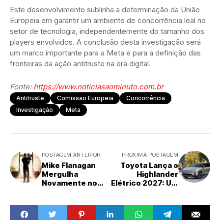
Este desenvolvimento sublinha a determinação da União
Europeia em garantir um ambiente de concorrência leal no
setor de tecnologia, independentemente do tamanho dos
players envolvidos. A conclusão desta investigação será
um marco importante para a Meta e para a definição das
fronteiras da ação antitruste na era digital.
Fonte:
https://www.noticiasaominuto.com.br
Antitruste
Comissão Europeia
Concorrência
Investigação
Meta
POSTAGEM ANTERIOR
PRÓXIMA POSTAGEM
Mike Flanagan
Toyota Lança o
Mergulha
Highlander
Novamente no
Elétrico 2027: Um
Terror de
Marco
Stephen King
Estratégico no
com Remake de
Segmento SUV de
'O Nevoeiro'
Três Fileiras