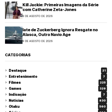
Kill Jackie: Primeiras Imagens da Série
com Catherine Zeta-Jones
9 DE AGOSTO DE 2026
Iate de Zuckerberg Ignora Resgate no
Alasca, Outro Navio Age
9 DE AGOSTO DE 2026
CATEGORIAS
Destaque
21
Entretenimento
7
Filmes
225
Games
329
Indicação
7
Notícias
830
Otaku
560