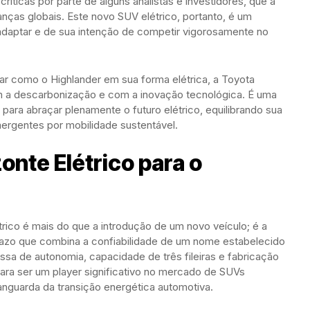
 críticas por parte de alguns analistas e investidores, que a
ças globais. Este novo SUV elétrico, portanto, é um
daptar e de sua intenção de competir vigorosamente no
ar como o Highlander em sua forma elétrica, a Toyota
m a descarbonização e com a inovação tecnológica. É uma
ara abraçar plenamente o futuro elétrico, equilibrando sua
rgentes por mobilidade sustentável.
nte Elétrico para o
rico é mais do que a introdução de um novo veículo; é a
razo que combina a confiabilidade de um nome estabelecido
a de autonomia, capacidade de três fileiras e fabricação
ara ser um player significativo no mercado de SUVs
vanguarda da transição energética automotiva.