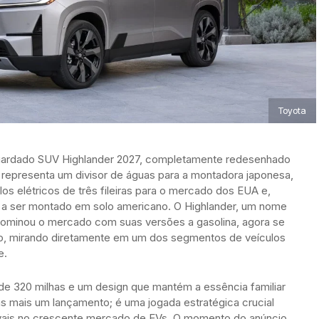
Toyota
guardado SUV Highlander 2027, completamente redesenhado
o representa um divisor de águas para a montadora japonesa,
s elétricos de três fileiras para o mercado dos EUA e,
 a ser montado em solo americano. O Highlander, um nome
ominou o mercado com suas versões a gasolina, agora se
vo, mirando diretamente em um dos segmentos de veículos
e.
e 320 milhas e um design que mantém a essência familiar
as mais um lançamento; é uma jogada estratégica crucial
ivais no crescente mercado de EVs. O momento do anúncio