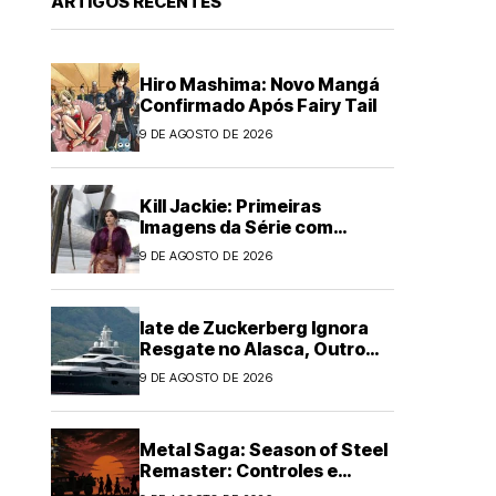
ARTIGOS RECENTES
Hiro Mashima: Novo Mangá
Confirmado Após Fairy Tail
9 DE AGOSTO DE 2026
Kill Jackie: Primeiras
Imagens da Série com
Catherine Zeta-Jones
9 DE AGOSTO DE 2026
Iate de Zuckerberg Ignora
Resgate no Alasca, Outro
Navio Age
9 DE AGOSTO DE 2026
Metal Saga: Season of Steel
Remaster: Controles e
Interface Unificados