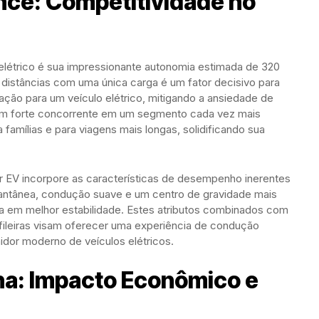
ce: Competitividade no
elétrico é sua impressionante autonomia estimada de 320
 distâncias com uma única carga é um fator decisivo para
ção para um veículo elétrico, mitigando a ansiedade de
um forte concorrente em um segmento cada vez mais
 famílias e para viagens mais longas, solidificando sua
r EV incorpore as características de desempenho inerentes
tantânea, condução suave e um centro de gravidade mais
lta em melhor estabilidade. Estes atributos combinados com
fileiras visam oferecer uma experiência de condução
idor moderno de veículos elétricos.
a: Impacto Econômico e