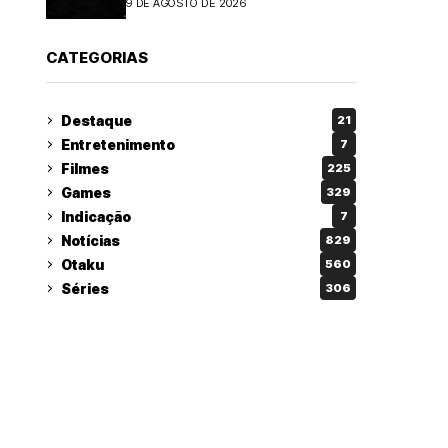
9 DE AGOSTO DE 2026
CATEGORIAS
Destaque
21
Entretenimento
7
Filmes
225
Games
329
Indicação
7
Notícias
829
Otaku
560
Séries
306