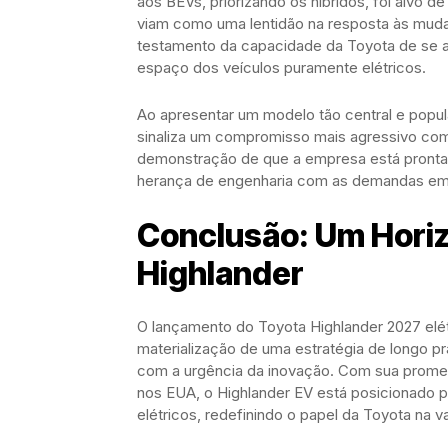
aos BEVs, priorizando os híbridos, foi alvo de
viam como uma lentidão na resposta às mudan
testamento da capacidade da Toyota de se a
espaço dos veículos puramente elétricos.
Ao apresentar um modelo tão central e popul
sinaliza um compromisso mais agressivo co
demonstração de que a empresa está pronta p
herança de engenharia com as demandas eme
Conclusão: Um Horizo
Highlander
O lançamento do Toyota Highlander 2027 elét
materialização de uma estratégia de longo p
com a urgência da inovação. Com sua promess
nos EUA, o Highlander EV está posicionado p
elétricos, redefinindo o papel da Toyota na 