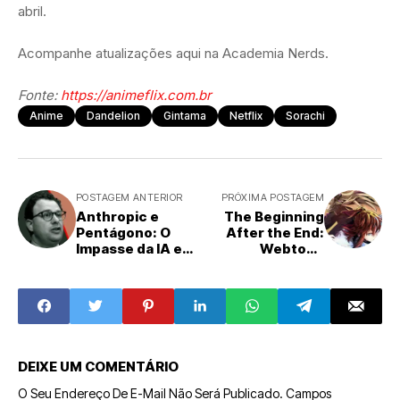
abril.
Acompanhe atualizações aqui na Academia Nerds.
Fonte:
https://animeflix.com.br
Anime
Dandelion
Gintama
Netflix
Sorachi
POSTAGEM ANTERIOR
PRÓXIMA POSTAGEM
Anthropic e
The Beginning
Pentágono: O
After the End:
Impasse da IA em
Webtoon
Armas Letais e
Confirma Retorno
Vigilância em
da 7ª Temporada
Massa
em Março
DEIXE UM COMENTÁRIO
O Seu Endereço De E-Mail Não Será Publicado.
Campos