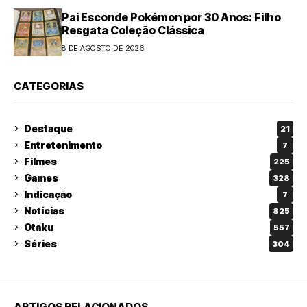
Pai Esconde Pokémon por 30 Anos: Filho
Resgata Coleção Clássica
8 DE AGOSTO DE 2026
CATEGORIAS
Destaque
21
Entretenimento
7
Filmes
225
Games
328
Indicação
7
Notícias
825
Otaku
557
Séries
304
ARTIGOS RELACIONADOS