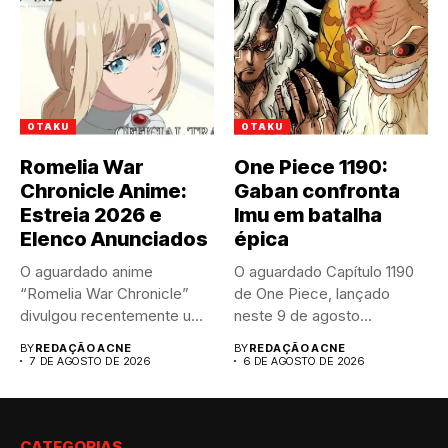
OTAKU
OTAKU
Romelia War
One Piece 1190:
Chronicle Anime:
Gaban confronta
Estreia 2026 e
Imu em batalha
Elenco Anunciados
épica
O aguardado anime
O aguardado Capítulo 1190
“Romelia War Chronicle”
de One Piece, lançado
divulgou recentemente um
neste 9 de agosto...
trailer impactante,
BY
REDAÇÃO ACNE
BY
REDAÇÃO ACNE
revelando...
7 DE AGOSTO DE 2026
6 DE AGOSTO DE 2026
CATEGORIAS