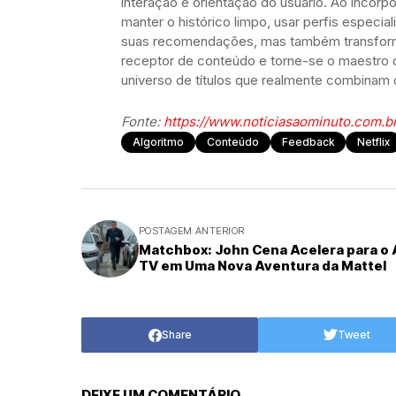
interação e orientação do usuário. Ao incorpo
manter o histórico limpo, usar perfis especi
suas recomendações, mas também transforma
receptor de conteúdo e torne-se o maestro 
universo de títulos que realmente combinam
Fonte:
https://www.noticiasaominuto.com.b
Algoritmo
Conteúdo
Feedback
Netflix
POSTAGEM ANTERIOR
Matchbox: John Cena Acelera para o 
TV em Uma Nova Aventura da Mattel
Share
Tweet
DEIXE UM COMENTÁRIO