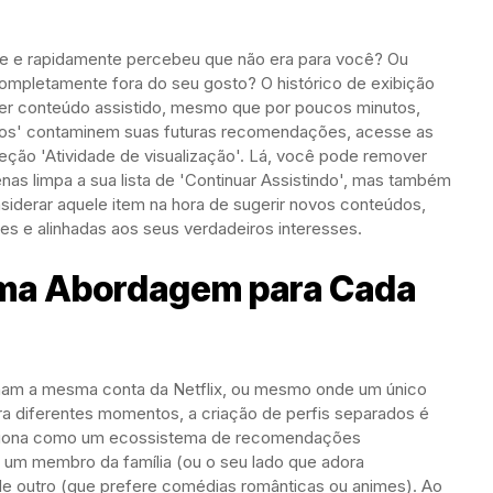
rie e rapidamente percebeu que não era para você? Ou
completamente fora do seu gosto? O histórico de exibição
lquer conteúdo assistido, mesmo que por poucos minutos,
erros' contaminem suas futuras recomendações, acesse as
eção 'Atividade de visualização'. Lá, você pode remover
enas limpa a sua lista de 'Continuar Assistindo', mas também
nsiderar aquele item na hora de sugerir novos conteúdos,
s e alinhadas aos seus verdadeiros interesses.
Uma Abordagem para Cada
lham a mesma conta da Netflix, ou mesmo onde um único
ara diferentes momentos, a criação de perfis separados é
unciona como um ecossistema de recomendações
 um membro da família (ou o seu lado que adora
e outro (que prefere comédias românticas ou animes). Ao