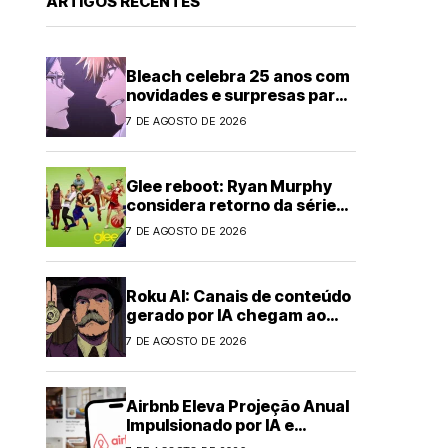
ARTIGOS RECENTES
Bleach celebra 25 anos com
novidades e surpresas para
fãs
7 DE AGOSTO DE 2026
Glee reboot: Ryan Murphy
considera retorno da série
musical
7 DE AGOSTO DE 2026
Roku AI: Canais de conteúdo
gerado por IA chegam ao
streaming
7 DE AGOSTO DE 2026
Airbnb Eleva Projeção Anual
Impulsionado por IA e
Demanda Forte