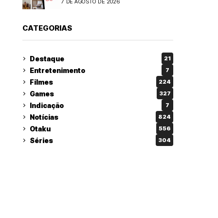
7 DE AGOSTO DE 2026
CATEGORIAS
Destaque
21
Entretenimento
7
Filmes
224
Games
327
Indicação
7
Notícias
824
Otaku
556
Séries
304