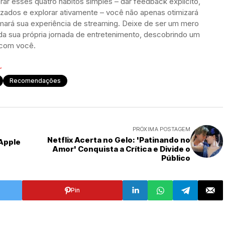
rar esses quatro hábitos simples – dar feedback explícito,
alizados e explorar ativamente – você não apenas otimizará
rá sua experiência de streaming. Deixe de ser um mero
da sua própria jornada de entretenimento, descobrindo um
 com você.
r
Recomendações
PRÓXIMA POSTAGEM
Netflix Acerta no Gelo: 'Patinando no
Apple
Amor' Conquista a Crítica e Divide o
Público
Pin