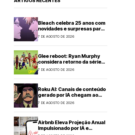
ARTIGOS RECENTES
Bleach celebra 25 anos com
novidades e surpresas para
fãs
7 DE AGOSTO DE 2026
Glee reboot: Ryan Murphy
considera retorno da série
musical
7 DE AGOSTO DE 2026
Roku AI: Canais de conteúdo
gerado por IA chegam ao
streaming
7 DE AGOSTO DE 2026
Airbnb Eleva Projeção Anual
Impulsionado por IA e
Demanda Forte