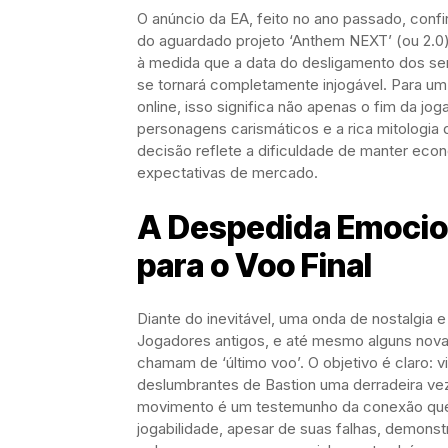
O anúncio da EA, feito no ano passado, conf
do aguardado projeto ‘Anthem NEXT’ (ou 2.0
à medida que a data do desligamento dos serv
se tornará completamente injogável. Para um 
online, isso significa não apenas o fim da jog
personagens carismáticos e a rica mitologia q
decisão reflete a dificuldade de manter eco
expectativas de mercado.
A Despedida Emocio
para o Voo Final
Diante do inevitável, uma onda de nostalgia
Jogadores antigos, e até mesmo alguns novat
chamam de ‘último voo’. O objetivo é claro: v
deslumbrantes de Bastion uma derradeira vez 
movimento é um testemunho da conexão que
jogabilidade, apesar de suas falhas, demon