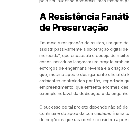
pelo seu sucesso comercial, mas também pel
A Resistência Fanáti
de Preservação
Em meio à resignação de muitos, um grito d
assistir passivamente à obliteração digital d
merecida”, que encapsula o desejo de muitos
esses indivíduos lançaram um projeto ambicio
esforços de engenharia reversa e a criação d
que, mesmo após o desligamento oficial da E
ambientes controlados por fãs, impedindo q
empreendimento, que enfrenta enormes desaf
exemplo notável da dedicação e da engenho
O sucesso de tal projeto depende não só de
contínua e do apoio da comunidade. É uma ba
de negócios que raramente considera a prese