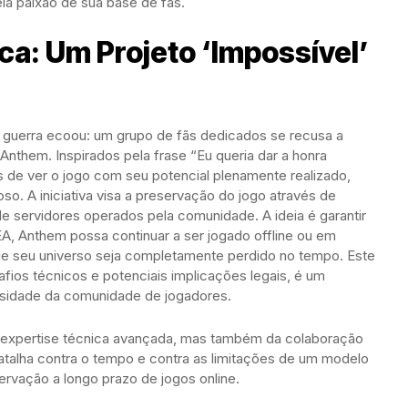
a paixão de sua base de fãs.
ca: Um Projeto ‘Impossível’
e guerra ecoou: um grupo de fãs dedicados se recusa a
e Anthem. Inspirados pela frase “Eu queria dar a honra
 de ver o jogo com seu potencial plenamente realizado,
so. A iniciativa visa a preservação do jogo através de
e servidores operados pela comunidade. A ideia é garantir
A, Anthem possa continuar a ser jogado offline ou em
ue seu universo seja completamente perdido no tempo. Este
ios técnicos e potenciais implicações legais, é um
sidade da comunidade de jogadores.
 expertise técnica avançada, mas também da colaboração
talha contra o tempo e contra as limitações de um modelo
rvação a longo prazo de jogos online.