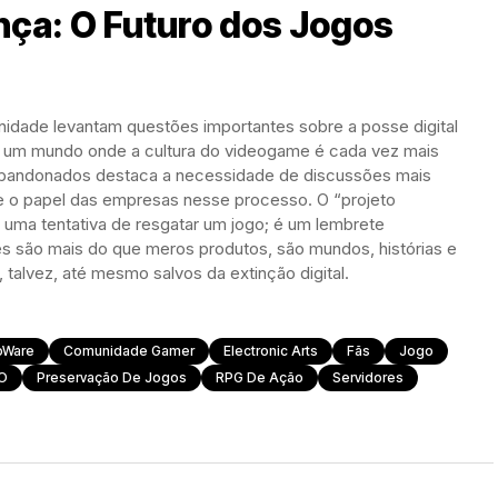
nça: O Futuro dos Jogos
idade levantam questões importantes sobre a posse digital
m um mundo onde a cultura do videogame é cada vez mais
s abandonados destaca a necessidade de discussões mais
 e o papel das empresas nesse processo. O “projeto
uma tentativa de resgatar um jogo; é um lembrete
s são mais do que meros produtos, são mundos, histórias e
alvez, até mesmo salvos da extinção digital.
oWare
Comunidade Gamer
Electronic Arts
Fãs
Jogo
O
Preservação De Jogos
RPG De Ação
Servidores