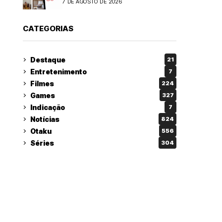
7 DE AGOSTO DE 2026
CATEGORIAS
Destaque
21
Entretenimento
7
Filmes
224
Games
327
Indicação
7
Notícias
824
Otaku
556
Séries
304