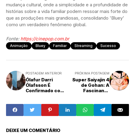
mudança cultural, onde a simplicidade e a profundidade de
histórias sobre a vida familiar podem ressoar mais forte do
que as produções mais grandiosas, consolidando 'Bluey'
como um verdadeiro fenômeno global.
Fonte:
https://cinepop.com.br
Animação
Bluey
Familiar
Streaming
Sucesso
POSTAGEM ANTERIOR
PRÓXIMA POSTAGEM
Ólafur Darri
Super Saiyajin 4
Ólafsson É
de Gohan: A
Confirmado como
Fascinante
Thor na
História Por Trás
Aguardada Série
do Design Oficial
de God of War do
e Seu Sonho
Prime Video
Canônico
DEIXE UM COMENTÁRIO