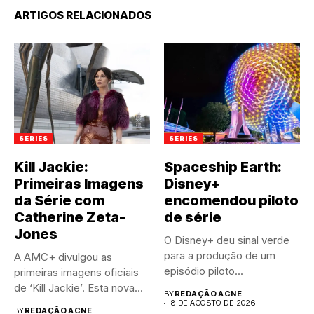
ARTIGOS RELACIONADOS
SÉRIES
SÉRIES
Kill Jackie:
Spaceship Earth:
Primeiras Imagens
Disney+
da Série com
encomendou piloto
Catherine Zeta-
de série
Jones
O Disney+ deu sinal verde
para a produção de um
A AMC+ divulgou as
episódio piloto...
primeiras imagens oficiais
de ‘Kill Jackie’. Esta nova...
BY
REDAÇÃO ACNE
8 DE AGOSTO DE 2026
BY
REDAÇÃO ACNE