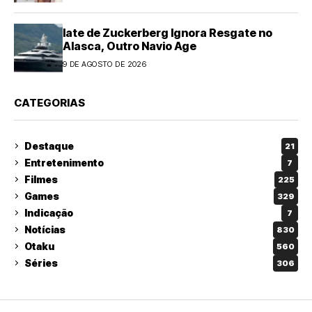
Iate de Zuckerberg Ignora Resgate no
Alasca, Outro Navio Age
9 DE AGOSTO DE 2026
CATEGORIAS
Destaque
21
Entretenimento
7
Filmes
225
Games
329
Indicação
7
Notícias
830
Otaku
560
Séries
306