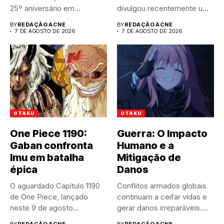
25º aniversário em...
divulgou recentemente um
trailer impactante,
BY
REDAÇÃO ACNE
BY
REDAÇÃO ACNE
revelando...
7 DE AGOSTO DE 2026
7 DE AGOSTO DE 2026
OTAKU
OTAKU
One Piece 1190:
Guerra: O Impacto
Gaban confronta
Humano e a
Imu em batalha
Mitigação de
épica
Danos
O aguardado Capítulo 1190
Conflitos armados globais
de One Piece, lançado
continuam a ceifar vidas e
neste 9 de agosto...
gerar danos irreparáveis.
A...
BY
REDAÇÃO ACNE
BY
REDAÇÃO ACNE