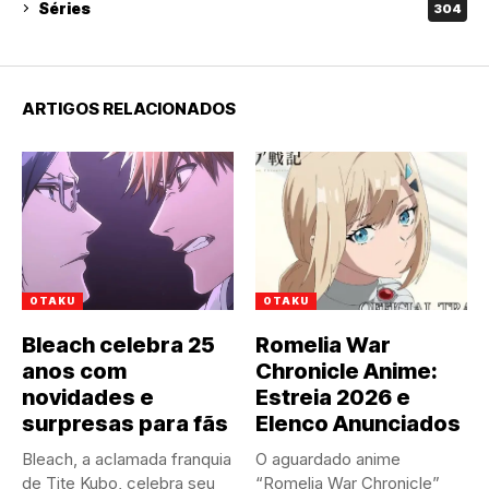
Séries
304
ARTIGOS RELACIONADOS
OTAKU
OTAKU
Bleach celebra 25
Romelia War
anos com
Chronicle Anime:
novidades e
Estreia 2026 e
surpresas para fãs
Elenco Anunciados
Bleach, a aclamada franquia
O aguardado anime
de Tite Kubo, celebra seu
“Romelia War Chronicle”