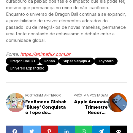
duradouro da paixão dos fãs e o impacto que ela pode ter,
mesmo que permaneça no reino do não-canônico.
Enquanto o universo de Dragon Ball continua a se expandir,
a possibilidade de reviver elementos adorados do
passado, ou de integrá-los de novas maneiras, permanece
uma fonte constante de entusiasmo e debate entre a
comunidade global.
Fonte:
https://animeflix.com.br
Dragon Ball GT
Gohan
Super Saiyajin 4
Toyotaro
Universo Expandido
POSTAGEM ANTERIOR
PRÓXIMA POSTAGEM
Fenômeno Global:
Apple Anuncia
'Bluey' Conquista
Trimestre
o Topo do
Recorde
Streaming nos
Impulsionado por
EUA, Superando
Vendas
Gigantes em
Históricas do