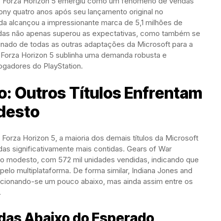
n 5, Forza Horizon 5 emergiu como um fenômeno de vendas
y quatro anos após seu lançamento original no
da alcançou a impressionante marca de 5,1 milhões de
ndas não apenas superou as expectativas, como também se
inado de todas as outras adaptações da Microsoft para a
 Forza Horizon 5 sublinha uma demanda robusta e
jogadores do PlayStation.
: Outros Títulos Enfrentam
desto
orza Horizon 5, a maioria dos demais títulos da Microsoft
das significativamente mais contidas. Gears of War
 modesto, com 572 mil unidades vendidas, indicando que
lo multiplataforma. De forma similar, Indiana Jones and
osicionando-se um pouco abaixo, mas ainda assim entre os
.
as Abaixo do Esperado