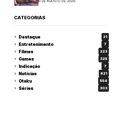
6 DE AGOSTO DE 2026
CATEGORIAS
Destaque
21
Entretenimento
7
Filmes
223
Games
325
Indicação
7
Notícias
821
Otaku
554
Séries
303