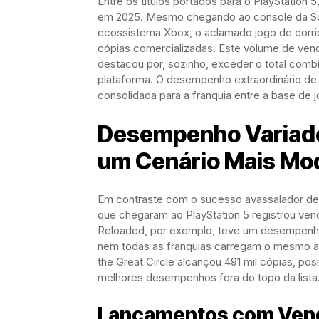
Entre os títulos portados para o PlayStatio
em 2025. Mesmo chegando ao console da Son
ecossistema Xbox, o aclamado jogo de corri
cópias comercializadas. Este volume de ve
destacou por, sozinho, exceder o total comb
plataforma. O desempenho extraordinário de
consolidada para a franquia entre a base de 
Desempenho Variado
um Cenário Mais Mo
Em contraste com o sucesso avassalador de F
que chegaram ao PlayStation 5 registrou ven
Reloaded, por exemplo, teve um desempenho
nem todas as franquias carregam o mesmo ape
the Great Circle alcançou 491 mil cópias, p
melhores desempenhos fora do topo da lista
Lançamentos com Vend