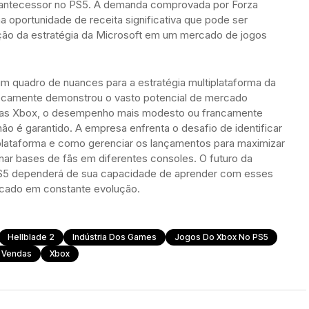
 antecessor no PS5. A demanda comprovada por Forza
 oportunidade de receita significativa que pode ser
ação da estratégia da Microsoft em um mercado de jogos
a um quadro de nuances para a estratégia multiplataforma da
vocamente demonstrou o vasto potencial de mercado
quias Xbox, o desempenho mais modesto ou francamente
não é garantido. A empresa enfrenta o desafio de identificar
iplataforma e como gerenciar os lançamentos para maximizar
nar bases de fãs em diferentes consoles. O futuro da
 PS5 dependerá de sua capacidade de aprender com esses
rcado em constante evolução.
Hellblade 2
Indústria Dos Games
Jogos Do Xbox No PS5
Vendas
Xbox