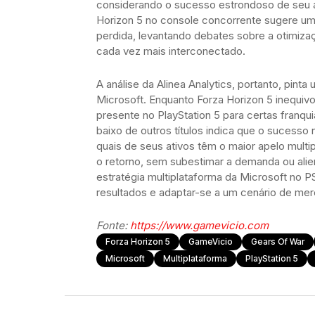
considerando o sucesso estrondoso de seu
Horizon 5 no console concorrente sugere uma
perdida, levantando debates sobre a otimiz
cada vez mais interconectado.
A análise da Alinea Analytics, portanto, pint
Microsoft. Enquanto Forza Horizon 5 inequi
presente no PlayStation 5 para certas fran
baixo de outros títulos indica que o sucesso 
quais de seus ativos têm o maior apelo mult
o retorno, sem subestimar a demanda ou alie
estratégia multiplataforma da Microsoft no
resultados e adaptar-se a um cenário de me
Fonte:
https://www.gamevicio.com
Forza Horizon 5
GameVicio
Gears Of War
Microsoft
Multiplataforma
PlayStation 5