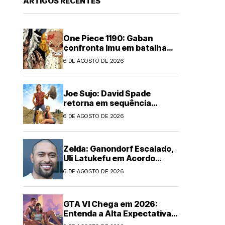
ARTIGOS RECENTES
One Piece 1190: Gaban
confronta Imu em batalha
épica
6 DE AGOSTO DE 2026
Joe Sujo: David Spade
retorna em sequência
animada
6 DE AGOSTO DE 2026
Zelda: Ganondorf Escalado,
Uli Latukefu em Acordo
Multi-filmes
6 DE AGOSTO DE 2026
GTA VI Chega em 2026:
Entenda a Alta Expectativa
Global