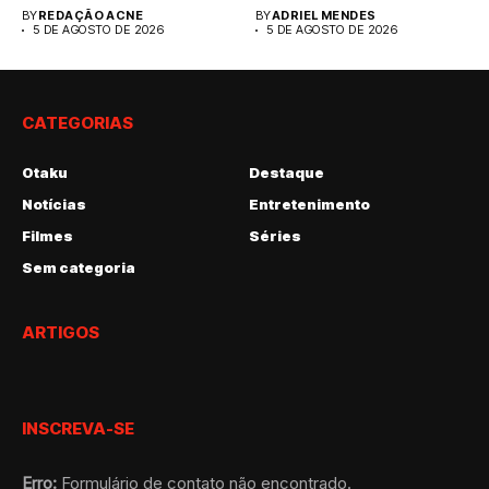
humanoides, antes...
BY
REDAÇÃO ACNE
BY
ADRIEL MENDES
5 DE AGOSTO DE 2026
5 DE AGOSTO DE 2026
CATEGORIAS
Otaku
Destaque
Notícias
Entretenimento
Filmes
Séries
Sem categoria
ARTIGOS
INSCREVA-SE
Erro:
Formulário de contato não encontrado.