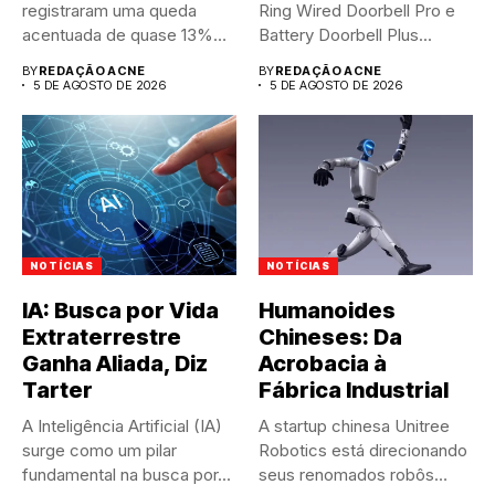
registraram uma queda
Ring Wired Doorbell Pro e
acentuada de quase 13%
Battery Doorbell Plus...
nas...
BY
REDAÇÃO ACNE
BY
REDAÇÃO ACNE
5 DE AGOSTO DE 2026
5 DE AGOSTO DE 2026
NOTÍCIAS
NOTÍCIAS
IA: Busca por Vida
Humanoides
Extraterrestre
Chineses: Da
Ganha Aliada, Diz
Acrobacia à
Tarter
Fábrica Industrial
A Inteligência Artificial (IA)
A startup chinesa Unitree
surge como um pilar
Robotics está direcionando
fundamental na busca por...
seus renomados robôs