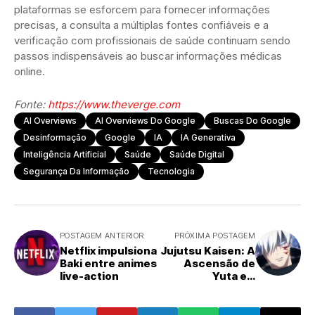
plataformas se esforcem para fornecer informações
precisas, a consulta a múltiplas fontes confiáveis e a
verificação com profissionais de saúde continuam sendo
passos indispensáveis ao buscar informações médicas
online.
Fonte:
https://www.theverge.com
AI Overviews
AI Overviews Do Google
Buscas Do Google
Desinformação
Google
IA
IA Generativa
Inteligência Artificial
Saúde
Saúde Digital
Segurança Da Informação
Tecnologia
POSTAGEM ANTERIOR
PRÓXIMA POSTAGEM
Netflix impulsiona
Jujutsu Kaisen: A
Baki entre animes
Ascensão de
live-action
Yuta e a
Controvérsia
Sobre o Novo
Feiticeiro Mais