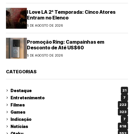
I Love LA 2ª Temporada: Cinco Atores
Entram no Elenco
5 DE AGOSTO DE 2026
Promoção Ring: Campainhas em
Desconto de Até US$60
5 DE AGOSTO DE 2026
CATEGORIAS
Destaque
21
Entretenimento
7
Filmes
222
Games
323
Indicação
7
Notícias
818
Otaku
552