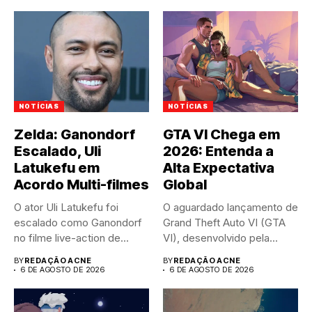
NOTÍCIAS
NOTÍCIAS
Zelda: Ganondorf
GTA VI Chega em
Escalado, Uli
2026: Entenda a
Latukefu em
Alta Expectativa
Acordo Multi-filmes
Global
O ator Uli Latukefu foi
O aguardado lançamento de
escalado como Ganondorf
Grand Theft Auto VI (GTA
no filme live-action de...
VI), desenvolvido pela...
BY
REDAÇÃO ACNE
BY
REDAÇÃO ACNE
6 DE AGOSTO DE 2026
6 DE AGOSTO DE 2026