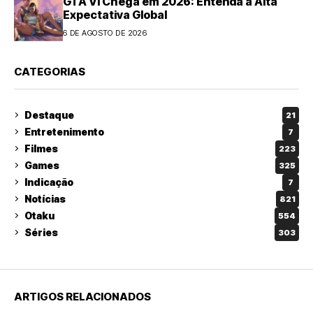
GTA VI Chega em 2026: Entenda a Alta
Expectativa Global
6 DE AGOSTO DE 2026
CATEGORIAS
Destaque
21
Entretenimento
7
Filmes
223
Games
325
Indicação
7
Notícias
821
Otaku
554
Séries
303
ARTIGOS RELACIONADOS