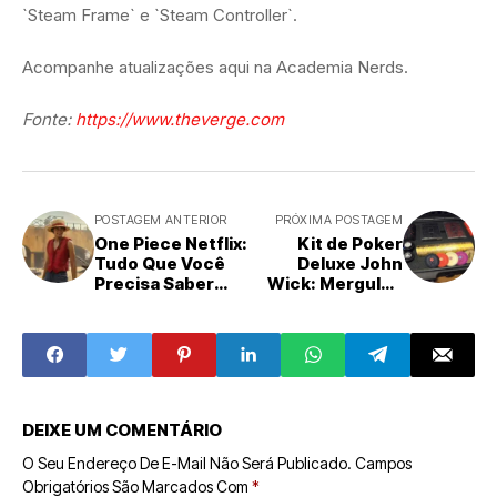
`Steam Frame` e `Steam Controller`.
Acompanhe atualizações aqui na Academia Nerds.
Fonte:
https://www.theverge.com
POSTAGEM ANTERIOR
PRÓXIMA POSTAGEM
One Piece Netflix:
Kit de Poker
Tudo Que Você
Deluxe John
Precisa Saber
Wick: Mergulhe
Antes da 2ª
no Universo da
Temporada
Alta Mesa
DEIXE UM COMENTÁRIO
O Seu Endereço De E-Mail Não Será Publicado.
Campos
Obrigatórios São Marcados Com
*