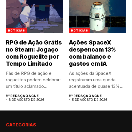
NOTÍCIAS
NOTÍCIAS
RPG de Ação Grátis
Ações SpaceX
no Steam: Jogaço
despencam 13%
com Roguelite por
com balanço e
Tempo Limitado
gastos em IA
Fãs de RPG de ação e
As ações da SpaceX
roguelites podem celebrar:
registraram uma queda
um título aclamado...
acentuada de quase 13%
nas...
BY
REDAÇÃO ACNE
BY
REDAÇÃO ACNE
6 DE AGOSTO DE 2026
5 DE AGOSTO DE 2026
CATEGORIAS