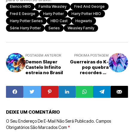
Elenco HBO
Família Weasley
Fred And George
Fred E George
Harry Potter
Harry Potter HBO
Harry Potter Series
HBO Cast
Hogwarts
Série Harry Potter
Series
Weasley Family
POSTAGEM ANTERIOR
PRÓXIMA POSTAGEM
Demon Slayer
Guerreiras do K-
Castelo Infinito
pop quebra
estreia no Brasil
recordes de
audiência
DEIXE UM COMENTÁRIO
O Seu Endereço De E-Mail Não Será Publicado.
Campos
Obrigatórios São Marcados Com
*