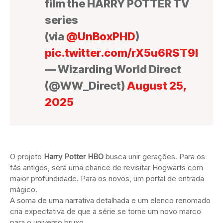
film the HARRY POTTER TV
series
(via
@UnBoxPHD
)
pic.twitter.com/rX5u6RST9I
— Wizarding World Direct
(@WW_Direct)
August 25,
2025
O projeto
Harry Potter HBO
busca unir gerações. Para os
fãs antigos, será uma chance de revisitar Hogwarts com
maior profundidade. Para os novos, um portal de entrada
mágico.
A soma de uma narrativa detalhada e um elenco renomado
cria expectativa de que a série se torne um novo marco
para o universo bruxo.