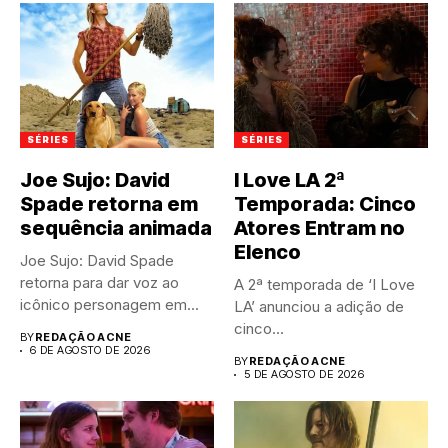
SÉRIES
SÉRIES
Joe Sujo: David
I Love LA 2ª
Spade retorna em
Temporada: Cinco
sequência animada
Atores Entram no
Elenco
Joe Sujo: David Spade
retorna para dar voz ao
A 2ª temporada de ‘I Love
icônico personagem em...
LA’ anunciou a adição de
cinco...
BY
REDAÇÃO ACNE
6 DE AGOSTO DE 2026
BY
REDAÇÃO ACNE
5 DE AGOSTO DE 2026