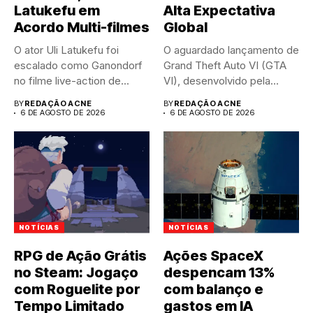
Latukefu em
Alta Expectativa
Acordo Multi-filmes
Global
O ator Uli Latukefu foi
O aguardado lançamento de
escalado como Ganondorf
Grand Theft Auto VI (GTA
no filme live-action de...
VI), desenvolvido pela...
BY
REDAÇÃO ACNE
BY
REDAÇÃO ACNE
6 DE AGOSTO DE 2026
6 DE AGOSTO DE 2026
NOTÍCIAS
NOTÍCIAS
RPG de Ação Grátis
Ações SpaceX
no Steam: Jogaço
despencam 13%
com Roguelite por
com balanço e
Tempo Limitado
gastos em IA