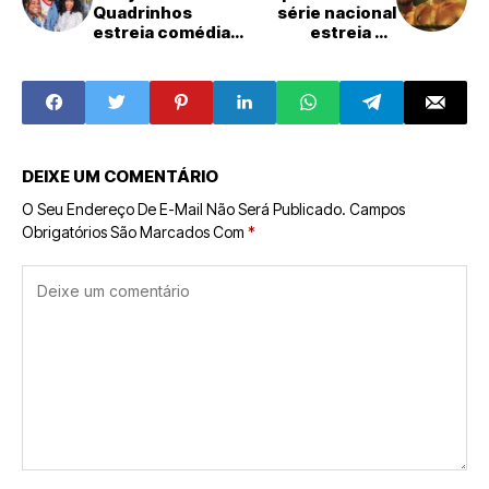
Quadrinhos
série nacional
estreia comédia
estreia no
nerd no YouTube
Disney+ em
agosto
DEIXE UM COMENTÁRIO
O Seu Endereço De E-Mail Não Será Publicado.
Campos
Obrigatórios São Marcados Com
*