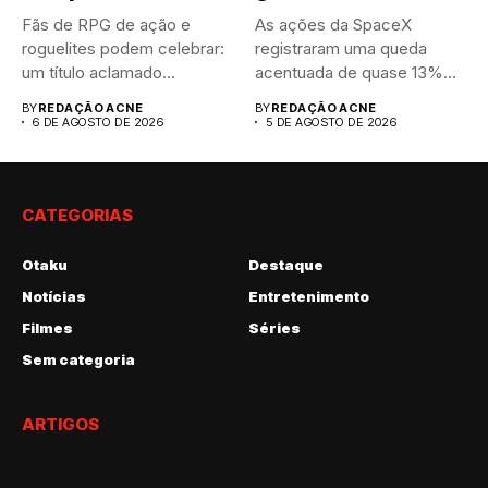
Fãs de RPG de ação e
As ações da SpaceX
roguelites podem celebrar:
registraram uma queda
um título aclamado...
acentuada de quase 13%
nas...
BY
REDAÇÃO ACNE
BY
REDAÇÃO ACNE
6 DE AGOSTO DE 2026
5 DE AGOSTO DE 2026
CATEGORIAS
Otaku
Destaque
Notícias
Entretenimento
Filmes
Séries
Sem categoria
ARTIGOS