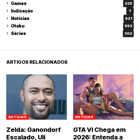
Games
325
Indicação
7
Notícias
821
Otaku
553
Séries
302
ARTIGOS RELACIONADOS
NOTÍCIAS
NOTÍCIAS
Zelda: Ganondorf
GTA VI Chega em
Escalado, Uli
2026: Entenda a