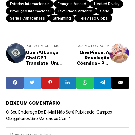
Estreias Internacionais
François Arnaud
Heated Rivalry
Produção Internacional
Rivalidade Ardente
Série
Séries Canadenses
Streaming
Televisão Global
POSTAGEM ANTERIOR
PRÓXIMA POSTAGEM
OpenAI Lança
One Piece: A
ChatGPT
Revolução
Translate: Um
Cósmica – Por
Novo Desafiante
que os Cinco
no Cenário da
Anciãos podem
Tradução por IA
se aliar a Luffy
contra Imu
DEIXE UM COMENTÁRIO
O Seu Endereço De E-Mail Não Será Publicado.
Campos
Obrigatórios São Marcados Com
*