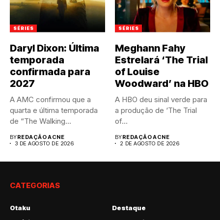
SÉRIES
SÉRIES
Daryl Dixon: Última
Meghann Fahy
temporada
Estrelará ‘The Trial
confirmada para
of Louise
2027
Woodward’ na HBO
A AMC confirmou que a
A HBO deu sinal verde para
quarta e última temporada
a produção de ‘The Trial
de “The Walking...
of...
BY
REDAÇÃO ACNE
BY
REDAÇÃO ACNE
3 DE AGOSTO DE 2026
2 DE AGOSTO DE 2026
CATEGORIAS
Otaku
Destaque