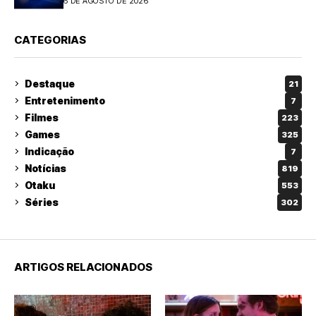
6 DE AGOSTO DE 2026
CATEGORIAS
Destaque
21
Entretenimento
7
Filmes
223
Games
325
Indicação
7
Notícias
819
Otaku
553
Séries
302
ARTIGOS RELACIONADOS