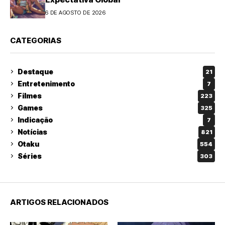
6 DE AGOSTO DE 2026
CATEGORIAS
Destaque
21
Entretenimento
7
Filmes
223
Games
325
Indicação
7
Notícias
821
Otaku
554
Séries
303
ARTIGOS RELACIONADOS