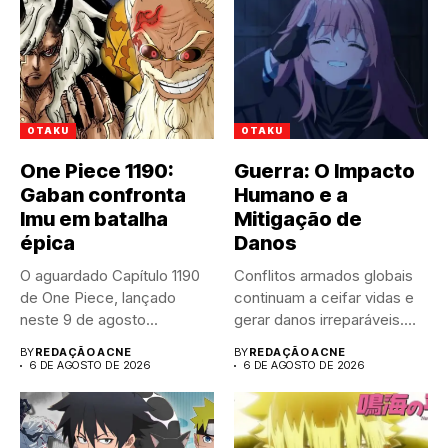
OTAKU
OTAKU
One Piece 1190:
Guerra: O Impacto
Gaban confronta
Humano e a
Imu em batalha
Mitigação de
épica
Danos
O aguardado Capítulo 1190
Conflitos armados globais
de One Piece, lançado
continuam a ceifar vidas e
neste 9 de agosto...
gerar danos irreparáveis.
A...
BY
REDAÇÃO ACNE
BY
REDAÇÃO ACNE
6 DE AGOSTO DE 2026
6 DE AGOSTO DE 2026