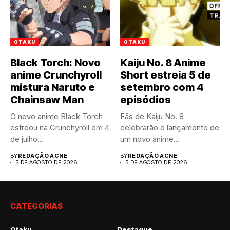
OTAKU
OTAKU
Black Torch: Novo
Kaiju No. 8 Anime
anime Crunchyroll
Short estreia 5 de
mistura Naruto e
setembro com 4
Chainsaw Man
episódios
O novo anime Black Torch
Fãs de Kaiju No. 8
estreou na Crunchyroll em 4
celebrarão o lançamento de
de julho...
um novo anime...
BY
REDAÇÃO ACNE
BY
REDAÇÃO ACNE
5 DE AGOSTO DE 2026
5 DE AGOSTO DE 2026
CATEGORIAS
Otaku
Destaque