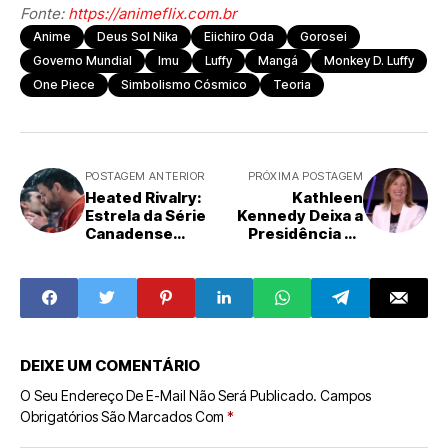
Fonte:
https://animeflix.com.br
Anime
Deus Sol Nika
Eiichiro Oda
Gorosei
Governo Mundial
Imu
Luffy
Mangá
Monkey D. Luffy
One Piece
Simbolismo Cósmico
Teoria
POSTAGEM ANTERIOR
PRÓXIMA POSTAGEM
Heated Rivalry:
Kathleen
Estrela da Série
Kennedy Deixa a
Canadense
Presidência da
Desafia Visão
Lucasfilm; Nova
sobre Produção
Liderança
Americana Antes
Assume
de Estreia no
Brasil
DEIXE UM COMENTÁRIO
O Seu Endereço De E-Mail Não Será Publicado.
Campos
Obrigatórios São Marcados Com
*