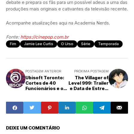
debate e prepara os fãs para um possível adeus a uma das
produções mais originais e cativantes da televisão recente.
Acompanhe atualizações aqui na Academia Nerds.
Fonte:
https://cinepop.com.br
Fim
Jamie Lee Curtis
O Urso
Série
Temporada
POSTAGEM ANTERIOR
PRÓXIMA POSTAGEM
Ubisoft Toronto:
The Villager of
Cortes de 40
Level 999: Trailer
Funcionários e os
e Data de Estreia
Planos de
Revelados para
Reestruturação
Nova Adaptação
da Empresa
Anime
DEIXE UM COMENTÁRIO