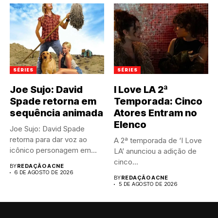
SÉRIES
SÉRIES
Joe Sujo: David
I Love LA 2ª
Spade retorna em
Temporada: Cinco
sequência animada
Atores Entram no
Elenco
Joe Sujo: David Spade
retorna para dar voz ao
A 2ª temporada de ‘I Love
icônico personagem em...
LA’ anunciou a adição de
cinco...
BY
REDAÇÃO ACNE
6 DE AGOSTO DE 2026
BY
REDAÇÃO ACNE
5 DE AGOSTO DE 2026