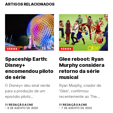
ARTIGOS RELACIONADOS
SÉRIES
SÉRIES
Spaceship Earth:
Glee reboot: Ryan
Disney+
Murphy considera
encomendou piloto
retorno da série
de série
musical
O Disney+ deu sinal verde
Ryan Murphy, criador de
para a produção de um
‘Glee’, confirmou
episódio piloto...
recentemente ao The
Hollywood Reporter que...
BY
REDAÇÃO ACNE
BY
REDAÇÃO ACNE
8 DE AGOSTO DE 2026
7 DE AGOSTO DE 2026