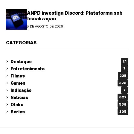
ANPD investiga Discord: Plataforma sob
fiscalização
8 DE AGOSTO DE 2026
CATEGORIAS
Destaque
21
Entretenimento
7
Filmes
225
Games
328
Indicação
7
Notícias
827
Otaku
558
Séries
305