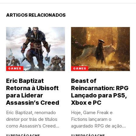
ARTIGOS RELACIONADOS
GAMES
GAMES
Eric Baptizat
Beast of
Retorna à Ubisoft
Reincarnation: RPG
para Liderar
Lançado para PS5,
Assassin’s Creed
Xbox e PC
Eric Baptizat, renomado
Hoje, Game Freak e
diretor por trás de títulos
Fictions lançaram o
como Assassin’s Creed
aguardado RPG de ação
Valhalla...
Beast...
BY
REDAÇÃO ACNE
BY
REDAÇÃO ACNE