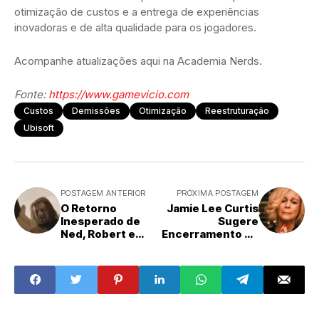
otimização de custos e a entrega de experiências
inovadoras e de alta qualidade para os jogadores.
Acompanhe atualizações aqui na Academia Nerds.
Fonte:
https://www.gamevicio.com
Custos
Demissões
Otimização
Reestruturação
Ubisoft
POSTAGEM ANTERIOR
PRÓXIMA POSTAGEM
O Retorno
Jamie Lee Curtis
Inesperado de
Sugere
Ned, Robert e
Encerramento de
Jaime: Game of
'O Urso' na 5ª
Thrones
Temporada: O Fim
Mergulha no
da Cozinha de
Passado de
Carmy?
Westeros