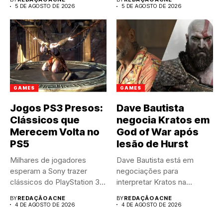
5 DE AGOSTO DE 2026
5 DE AGOSTO DE 2026
GAMES
GAMES
Jogos PS3 Presos:
Dave Bautista
Clássicos que
negocia Kratos em
Merecem Volta no
God of War após
PS5
lesão de Hurst
Milhares de jogadores
Dave Bautista está em
esperam a Sony trazer
negociações para
clássicos do PlayStation 3
interpretar Kratos na
para...
aguardada série live-
BY
REDAÇÃO ACNE
BY
REDAÇÃO ACNE
action...
4 DE AGOSTO DE 2026
4 DE AGOSTO DE 2026