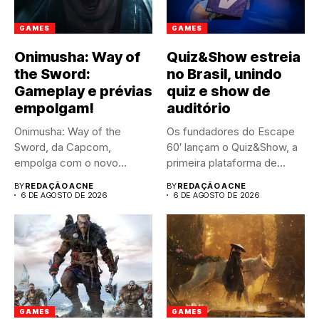
GAMES
GAMES
Onimusha: Way of
Quiz&Show estreia
the Sword:
no Brasil, unindo
Gameplay e prévias
quiz e show de
empolgam!
auditório
Onimusha: Way of the
Os fundadores do Escape
Sword, da Capcom,
60′ lançam o Quiz&Show, a
empolga com o novo
primeira plataforma de...
trailer...
BY
REDAÇÃO ACNE
BY
REDAÇÃO ACNE
6 DE AGOSTO DE 2026
6 DE AGOSTO DE 2026
GAMES
GAMES