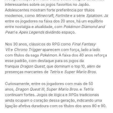
interessantes sobre os jogos favoritos no Japão.
Adolescentes mostram forte preferência por títulos
modernos, como
Minecraft
,
Fortnite
e a série
Splatoon
. Já
entre os jogadores na faixa dos 20 anos, há um equilíbrio
entre nostalgia e atualidade, com
Pokémon Diamond and
Pearl
e
Apex Legends
dividindo espaço.
Nos 30 anos, clássicos do RPG como
Final Fantasy
VII
e
Chrono Trigger
aparecem com força, lado a lado
com títulos da saga
Pokémon
. A faixa dos 40 anos reforça
esse padrão, com destaque para os jogos da
franquia
Dragon Quest
, que dominam o top 10, além de
presenças marcantes de
Tetris
e
Super Mario Bros.
Curiosamente, entre os jogadores com mais de 50
anos,
Dragon Quest III
,
Super Mario Bros.
e
Tetris
continuam fortes. Jogos de lógica e RPGs tradicionais
ainda ocupam o coração dessa geração, indicando uma
ligação afetiva duradoura com os títulos dos anos 80 e 90.