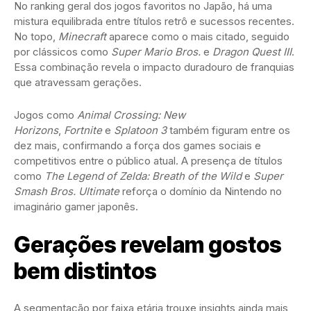
No ranking geral dos jogos favoritos no Japão, há uma
mistura equilibrada entre títulos retrô e sucessos recentes.
No topo,
Minecraft
aparece como o mais citado, seguido
por clássicos como
Super Mario Bros.
e
Dragon Quest III
.
Essa combinação revela o impacto duradouro de franquias
que atravessam gerações.
Jogos como
Animal Crossing: New
Horizons
,
Fortnite
e
Splatoon 3
também figuram entre os
dez mais, confirmando a força dos games sociais e
competitivos entre o público atual. A presença de títulos
como
The Legend of Zelda: Breath of the Wild
e
Super
Smash Bros. Ultimate
reforça o domínio da Nintendo no
imaginário gamer japonês.
Gerações revelam gostos
bem distintos
A segmentação por faixa etária trouxe insights ainda mais