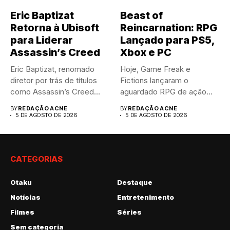
Eric Baptizat
Beast of
Retorna à Ubisoft
Reincarnation: RPG
para Liderar
Lançado para PS5,
Assassin’s Creed
Xbox e PC
Eric Baptizat, renomado
Hoje, Game Freak e
diretor por trás de títulos
Fictions lançaram o
como Assassin’s Creed
aguardado RPG de ação
Valhalla...
Beast...
BY
REDAÇÃO ACNE
BY
REDAÇÃO ACNE
5 DE AGOSTO DE 2026
5 DE AGOSTO DE 2026
CATEGORIAS
Otaku
Destaque
Notícias
Entretenimento
Filmes
Séries
Sem categoria