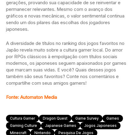
gerações, provando sua capacidade de se reinventar e
permanecer relevantes. Mesmo com o avanço dos
gráficos e novas mecânicas, o valor sentimental continua
sendo um dos pilares das escolhas dos jogadores
japoneses.
A diversidade de títulos no ranking dos jogos favoritos no
Japão revela muito sobre a cultura gamer local. Do amor
por RPGs clássicos à empolgação com títulos sociais
modernos, os japoneses seguem apaixonados por games
que marcam suas vidas. E você? Quais desses jogos
também são seus favoritos? Conte nos comentários e
compartilhe com seus amigos gamers!
Fonte:
Automaton Media
Cultura Gamer
Dragon Quest
Game Survey
Games
Gaming Culture
Japanese Games
Jogos Japoneses
Minecraft
Nintendo
Pesquisa De Jogos