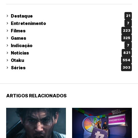
Destaque
21
Entretenimento
7
Filmes
223
Games
325
Indicação
7
Notícias
821
Otaku
554
Séries
303
ARTIGOS RELACIONADOS