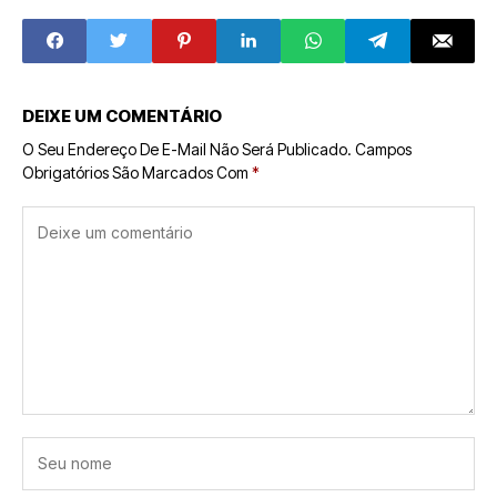
Revela Cartaz
Epstein;
Inédito e Prepara
Assessoria Nega
Lançamento de
Categoricamente
Teaser
DEIXE UM COMENTÁRIO
O Seu Endereço De E-Mail Não Será Publicado.
Campos
Obrigatórios São Marcados Com
*