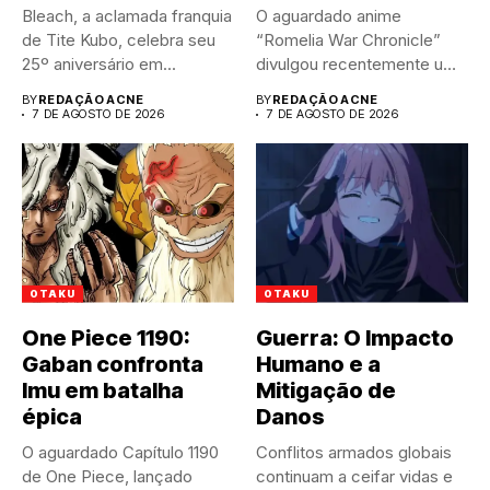
Bleach, a aclamada franquia
O aguardado anime
de Tite Kubo, celebra seu
“Romelia War Chronicle”
25º aniversário em...
divulgou recentemente um
trailer impactante,
BY
REDAÇÃO ACNE
BY
REDAÇÃO ACNE
revelando...
7 DE AGOSTO DE 2026
7 DE AGOSTO DE 2026
OTAKU
OTAKU
One Piece 1190:
Guerra: O Impacto
Gaban confronta
Humano e a
Imu em batalha
Mitigação de
épica
Danos
O aguardado Capítulo 1190
Conflitos armados globais
de One Piece, lançado
continuam a ceifar vidas e