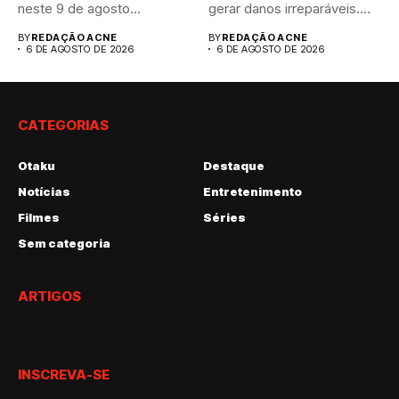
neste 9 de agosto...
gerar danos irreparáveis.
A...
BY
REDAÇÃO ACNE
BY
REDAÇÃO ACNE
6 DE AGOSTO DE 2026
6 DE AGOSTO DE 2026
CATEGORIAS
Otaku
Destaque
Notícias
Entretenimento
Filmes
Séries
Sem categoria
ARTIGOS
INSCREVA-SE