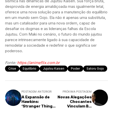
sísmica nas dinâmicas de Jujutsu Kaisen. Sua força bruta,
desprovida de energia amaldiçoada mas igualmente letal,
oferece uma nova solução para a manutenção do equilíbrio
em um mundo sem Gojo. Ela não é apenas uma substituta,
mas um catalisador para uma nova ordem, capaz de
desafiar os dogmas e as lideranças falhas da Escola
Jujutsu. Com Maki no cenário, o futuro do mundo jujutsu
parece intrinsecamente ligado à sua capacidade de
remodelar a sociedade e redefinir o que significa ser
poderoso.
Fonte:
https://animeflix.com.br
Crise
Equilíbrio
Jujutsu Kaisen
Poder
Satoru Gojo
POSTAGEM ANTERIOR
PRÓXIMA POSTAGEM
A Expansão de
Novas Alegações
Hawkins:
Chocantes
‘Stranger Things:
Vinculam Bill
Histórias de 85’
Gates a Arquivos