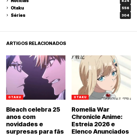
Notícias
824
Otaku
556
Séries
304
ARTIGOS RELACIONADOS
OTAKU
OTAKU
Bleach celebra 25
Romelia War
anos com
Chronicle Anime:
novidades e
Estreia 2026 e
surpresas para fãs
Elenco Anunciados