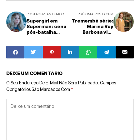
POSTAGEM ANTERIOR
PRÓXIMA POSTAGEM
Supergirl em
Tremembé série:
Superman: cena
Marina Ruy
pós-batalha
Barbosa vive
prepara seu filme
Suzane
Richthofen
DEIXE UM COMENTÁRIO
O Seu Endereço De E-Mail Não Será Publicado.
Campos
Obrigatórios São Marcados Com
*