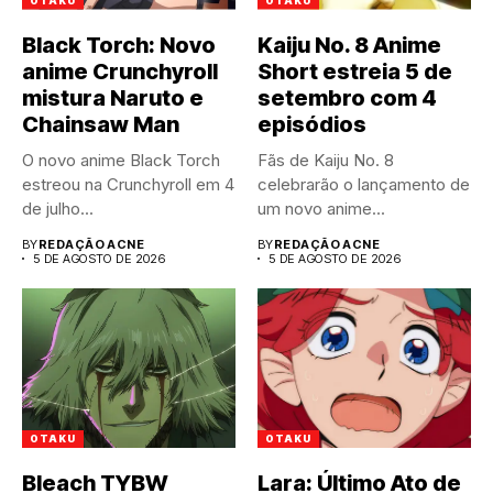
OTAKU
OTAKU
Black Torch: Novo
Kaiju No. 8 Anime
anime Crunchyroll
Short estreia 5 de
mistura Naruto e
setembro com 4
Chainsaw Man
episódios
O novo anime Black Torch
Fãs de Kaiju No. 8
estreou na Crunchyroll em 4
celebrarão o lançamento de
de julho...
um novo anime...
BY
REDAÇÃO ACNE
BY
REDAÇÃO ACNE
5 DE AGOSTO DE 2026
5 DE AGOSTO DE 2026
OTAKU
OTAKU
Bleach TYBW
Lara: Último Ato de