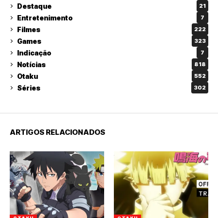
Destaque
21
Entretenimento
7
Filmes
222
Games
323
Indicação
7
Notícias
818
Otaku
552
Séries
302
ARTIGOS RELACIONADOS