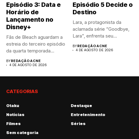
Episódio 3: Data e
Episódio 5 Decide o
Horário de
Destino
Lançamento no
Lara, a protagonista da
Disney+
aclamada série “Goodbye,
Lara”, enfrenta seu
Fãs de Bleach aguardam a
momento mais...
estreia do terceiro episódio
BY
REDAÇÃO ACNE
da quarta temporada...
4 DE AGOSTO DE 2026
BY
REDAÇÃO ACNE
4 DE AGOSTO DE 2026
CATEGORIAS
Otaku
Destaque
Notícias
Entretenimento
Filmes
Séries
Sem categoria