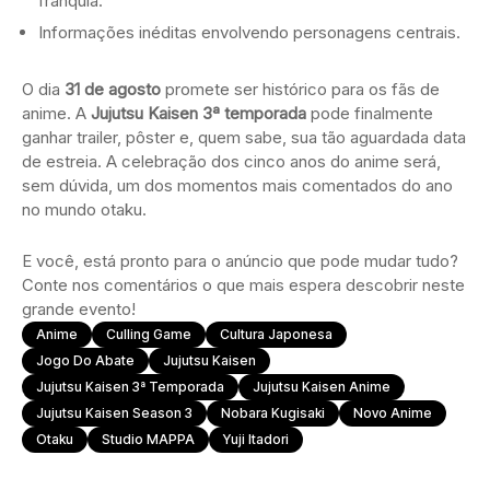
franquia.
Informações inéditas envolvendo personagens centrais.
O dia
31 de agosto
promete ser histórico para os fãs de
anime. A
Jujutsu Kaisen 3ª temporada
pode finalmente
ganhar trailer, pôster e, quem sabe, sua tão aguardada data
de estreia. A celebração dos cinco anos do anime será,
sem dúvida, um dos momentos mais comentados do ano
no mundo otaku.
E você, está pronto para o anúncio que pode mudar tudo?
Conte nos comentários o que mais espera descobrir neste
grande evento!
Anime
Culling Game
Cultura Japonesa
Jogo Do Abate
Jujutsu Kaisen
Jujutsu Kaisen 3ª Temporada
Jujutsu Kaisen Anime
Jujutsu Kaisen Season 3
Nobara Kugisaki
Novo Anime
Otaku
Studio MAPPA
Yuji Itadori