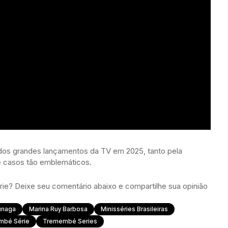
 dos grandes lançamentos da TV em 2025, tanto pela
e casos tão emblemáticos.
e? Deixe seu comentário abaixo e compartilhe sua opinião
unaga
Marina Ruy Barbosa
Minisséries Brasileiras
mbé Série
Tremembé Series