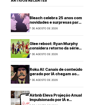
ARTIGOS RECENTES
Bleach celebra 25 anos com
novidades e surpresas para
fãs
7 DE AGOSTO DE 2026
Glee reboot: Ryan Murphy
considera retorno da série
musical
7 DE AGOSTO DE 2026
Roku AI: Canais de conteúdo
gerado por IA chegam ao
streaming
7 DE AGOSTO DE 2026
Airbnb Eleva Projeção Anual
Impulsionado por IA e
Demanda Forte