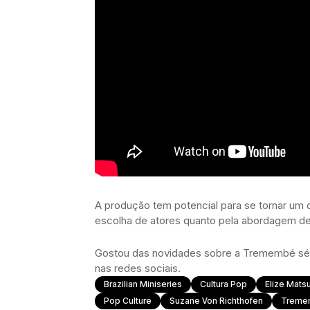
A produção tem potencial para se tornar um
escolha de atores quanto pela abordagem d
Gostou das novidades sobre a Tremembé séri
nas redes sociais.
Brazilian Miniseries
Cultura Pop
Elize Mats
Pop Culture
Suzane Von Richthofen
Treme