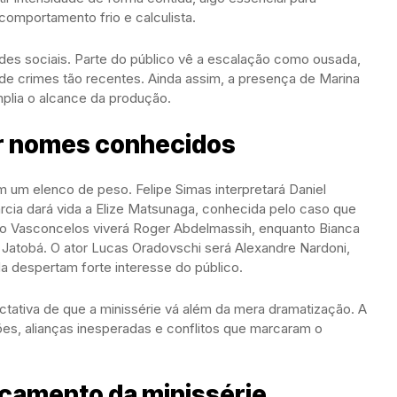
comportamento frio e calculista.
des sociais. Parte do público vê a escalação como ousada,
de crimes tão recentes. Ainda assim, a presença de Marina
plia o alcance da produção.
r nomes conhecidos
 um elenco de peso. Felipe Simas interpretará Daniel
cia dará vida a Elize Matsunaga, conhecida pelo caso que
mo Vasconcelos viverá Roger Abdelmassih, enquanto Bianca
Jatobá. O ator Lucas Oradovschi será Alexandre Nardoni,
a despertam forte interesse do público.
ectativa de que a minissérie vá além da mera dramatização. A
s, alianças inesperadas e conflitos que marcaram o
nçamento da minissérie