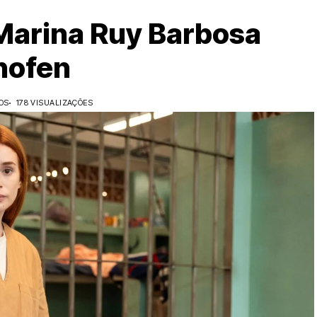
Marina Ruy Barbosa
hofen
OS
178 VISUALIZAÇÕES