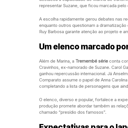
representar Suzane, que ficou marcada pelo 
A escolha rapidamente gerou debates nas re
enquanto outros questionam a dramatização 
Ruy Barbosa garante atenção ao projeto e am
Um elenco marcado po
Além de Marina, a
Tremembé série
conta com
Cravinhos, ex-namorado de Suzane. Carol Gar
ganhou repercussão internacional. Já Ansel
Comparato assume o papel de Anna Carolina 
completando a lista de personagens que aind
O elenco, diverso e popular, fortalece a exp
produção promete abordar também as relaçõe
chamado “presídio dos famosos”.
Expectativas para o la