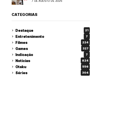
7 DE AGOSTO DE 2026
CATEGORIAS
Destaque
21
Entretenimento
7
Filmes
224
Games
327
Indicação
7
Notícias
824
Otaku
556
Séries
304