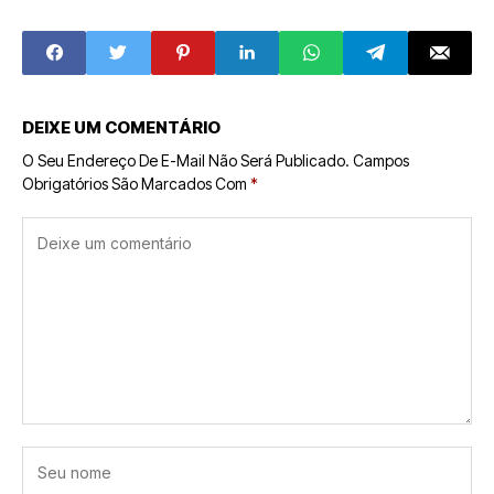
Nova Era de
Nier, Khara e
Inteligência
CloverWorks
Multiagente nos
Smartphones
DEIXE UM COMENTÁRIO
O Seu Endereço De E-Mail Não Será Publicado.
Campos
Obrigatórios São Marcados Com
*