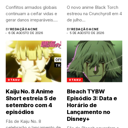
Conflitos armados globais
O novo anime Black Torch
continuam a ceifar vidas e
estreou na Crunchyroll em 4
gerar danos irreparáveis.
de julho...
A...
BY
REDAÇÃO ACNE
BY
REDAÇÃO ACNE
6 DE AGOSTO DE 2026
5 DE AGOSTO DE 2026
OTAKU
OTAKU
Kaiju No. 8 Anime
Bleach TYBW
Short estreia 5 de
Episódio 3: Data e
setembro com 4
Horário de
episódios
Lançamento no
Disney+
Fãs de Kaiju No. 8
celebrarão o lançamento de