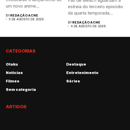
Fãs de Bleach aguardam a
um novo anime...
estreia do terceiro episódio
da quarta temporada...
BY
REDAÇÃO ACNE
5 DE AGOSTO DE 2026
BY
REDAÇÃO ACNE
4 DE AGOSTO DE 2026
CATEGORIAS
Otaku
Destaque
Notícias
Entretenimento
Filmes
Séries
Sem categoria
ARTIGOS