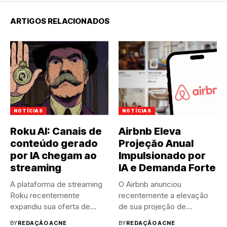
ARTIGOS RELACIONADOS
NOTÍCIAS
NOTÍCIAS
Roku AI: Canais de
Airbnb Eleva
conteúdo gerado
Projeção Anual
por IA chegam ao
Impulsionado por
streaming
IA e Demanda Forte
A plataforma de streaming
O Airbnb anunciou
Roku recentemente
recentemente a elevação
expandiu sua oferta de
de sua projeção de
canais FAST,...
resultados anuais....
BY
REDAÇÃO ACNE
BY
REDAÇÃO ACNE