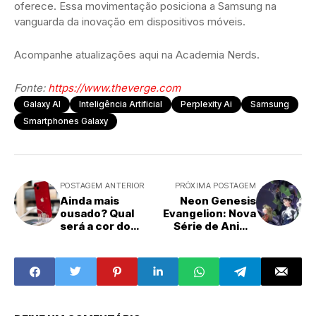
oferece. Essa movimentação posiciona a Samsung na
vanguarda da inovação em dispositivos móveis.
Acompanhe atualizações aqui na Academia Nerds.
Fonte:
https://www.theverge.com
Galaxy AI
Inteligência Artificial
Perplexity Ai
Samsung
Smartphones Galaxy
POSTAGEM ANTERIOR
PRÓXIMA POSTAGEM
Ainda mais
Neon Genesis
ousado? Qual
Evangelion: Nova
será a cor do
Série de Anime
iPhone 18 Pro
Inédita É
depois do
Anunciada em
laranja?
Celebração aos
30 Anos