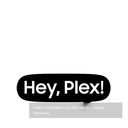
I wish I could talk to my Plex server… Image:
Samsung.