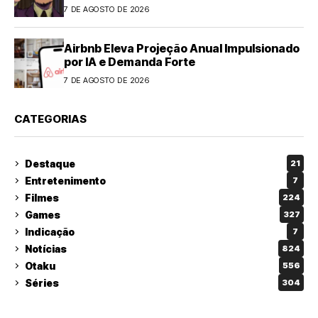
7 DE AGOSTO DE 2026
Airbnb Eleva Projeção Anual Impulsionado
por IA e Demanda Forte
7 DE AGOSTO DE 2026
CATEGORIAS
Destaque
21
Entretenimento
7
Filmes
224
Games
327
Indicação
7
Notícias
824
Otaku
556
Séries
304