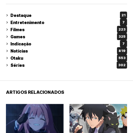
Destaque
21
Entretenimento
7
Filmes
223
Games
325
Indicação
7
Notícias
819
Otaku
553
Séries
302
ARTIGOS RELACIONADOS