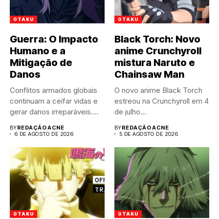
OTAKU
OTAKU
Guerra: O Impacto
Black Torch: Novo
Humano e a
anime Crunchyroll
Mitigação de
mistura Naruto e
Danos
Chainsaw Man
Conflitos armados globais
O novo anime Black Torch
continuam a ceifar vidas e
estreou na Crunchyroll em 4
gerar danos irreparáveis.
de julho...
A...
BY
REDAÇÃO ACNE
BY
REDAÇÃO ACNE
6 DE AGOSTO DE 2026
5 DE AGOSTO DE 2026
OTAKU
OTAKU