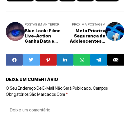
POSTAGEM ANTERIOR
PRÓXIMA POSTAGEM
Blue Lock: Filme
Meta Prioriza
Live-Action
Segurança de
Ganha Data e
Adolescentes e
Visual, Enquanto
Suspende
3ª Temporada do
Acesso a
Anime Promete
Personagens de
Liga Neo Egoísta
IA
DEIXE UM COMENTÁRIO
O Seu Endereço De E-Mail Não Será Publicado.
Campos
Obrigatórios São Marcados Com
*