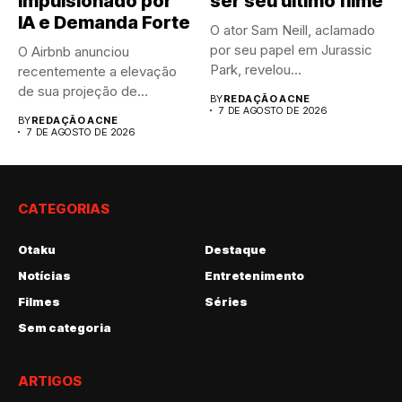
Impulsionado por
ser seu último filme
IA e Demanda Forte
O ator Sam Neill, aclamado
por seu papel em Jurassic
O Airbnb anunciou
Park, revelou...
recentemente a elevação
de sua projeção de
BY
REDAÇÃO ACNE
resultados anuais....
7 DE AGOSTO DE 2026
BY
REDAÇÃO ACNE
7 DE AGOSTO DE 2026
CATEGORIAS
Otaku
Destaque
Notícias
Entretenimento
Filmes
Séries
Sem categoria
ARTIGOS