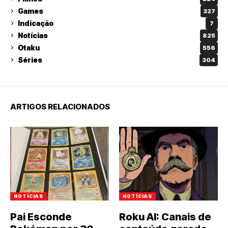
Games
327
Indicação
7
Notícias
825
Otaku
556
Séries
304
ARTIGOS RELACIONADOS
NOTÍCIAS
NOTÍCIAS
Pai Esconde
Roku AI: Canais de