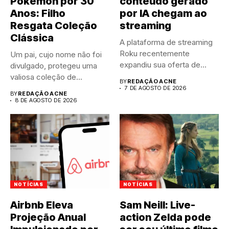
Pokémon por 30
conteúdo gerado
Anos: Filho
por IA chegam ao
Resgata Coleção
streaming
Clássica
A plataforma de streaming
Roku recentemente
Um pai, cujo nome não foi
expandiu sua oferta de
divulgado, protegeu uma
canais FAST,...
valiosa coleção de...
BY
REDAÇÃO ACNE
7 DE AGOSTO DE 2026
BY
REDAÇÃO ACNE
8 DE AGOSTO DE 2026
NOTÍCIAS
NOTÍCIAS
Airbnb Eleva
Sam Neill: Live-
Projeção Anual
action Zelda pode