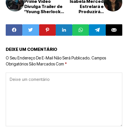
Prime Video
Isabela Merced
Divulga Trailer de
Estrelará e
'Young Sherlock'
Produzirá a
com Hero
Adaptação
Fiennes Tiffin: A
Cinematográfica
Gênese do Gênio
de The House of
Investigativo
the Dead
DEIXE UM COMENTÁRIO
O Seu Endereço De E-Mail Não Será Publicado.
Campos
Obrigatórios São Marcados Com
*