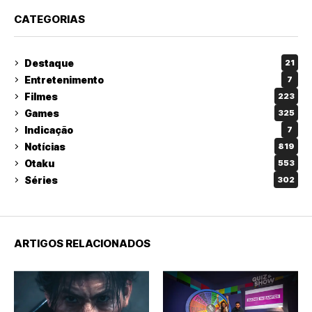
CATEGORIAS
Destaque
21
Entretenimento
7
Filmes
223
Games
325
Indicação
7
Notícias
819
Otaku
553
Séries
302
ARTIGOS RELACIONADOS