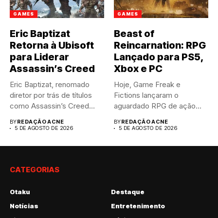
GAMES
GAMES
Eric Baptizat
Beast of
Retorna à Ubisoft
Reincarnation: RPG
para Liderar
Lançado para PS5,
Assassin’s Creed
Xbox e PC
Eric Baptizat, renomado
Hoje, Game Freak e
diretor por trás de títulos
Fictions lançaram o
como Assassin’s Creed
aguardado RPG de ação
Valhalla...
Beast...
BY
REDAÇÃO ACNE
BY
REDAÇÃO ACNE
5 DE AGOSTO DE 2026
5 DE AGOSTO DE 2026
CATEGORIAS
Otaku
Destaque
Notícias
Entretenimento