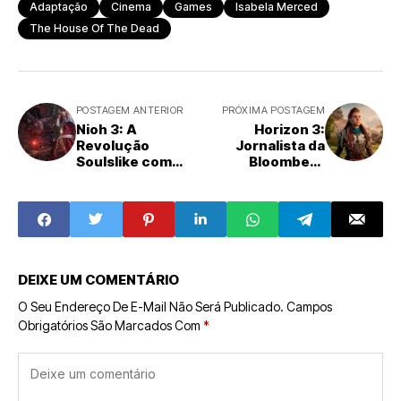
Adaptação
Cinema
Games
Isabela Merced
The House Of The Dead
POSTAGEM ANTERIOR
PRÓXIMA POSTAGEM
Nioh 3: A
Horizon 3:
Revolução
Jornalista da
Soulslike com
Bloomberg
Combate
Sugere Longa
Insuperável e
Espera para o
Mundo Aberto
Próximo Capítulo
Imersivo
Principal
DEIXE UM COMENTÁRIO
O Seu Endereço De E-Mail Não Será Publicado.
Campos
Obrigatórios São Marcados Com
*