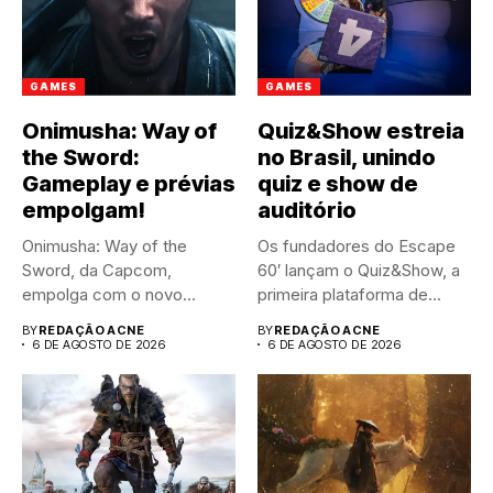
GAMES
GAMES
Onimusha: Way of
Quiz&Show estreia
the Sword:
no Brasil, unindo
Gameplay e prévias
quiz e show de
empolgam!
auditório
Onimusha: Way of the
Os fundadores do Escape
Sword, da Capcom,
60′ lançam o Quiz&Show, a
empolga com o novo
primeira plataforma de...
trailer...
BY
REDAÇÃO ACNE
BY
REDAÇÃO ACNE
6 DE AGOSTO DE 2026
6 DE AGOSTO DE 2026