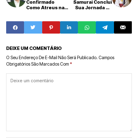
Confirmado
Samurai Conclui
Como Atreus na
Sua Jornada no
Aguardada Série
Mangá Enquanto
'God of War' do
o Anime Prepara
Prime Video
Nova Temporada
DEIXE UM COMENTÁRIO
O Seu Endereço De E-Mail Não Será Publicado.
Campos
Obrigatórios São Marcados Com
*