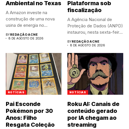
Ambiental no Texas
Plataforma sob
fiscalização
A Amazon investe na
construção de uma nova
A Agência Nacional de
usina de energia no...
Proteção de Dados (ANPD)
instaurou, nesta sexta-feira
BY
REDAÇÃO ACNE
(7),...
8 DE AGOSTO DE 2026
BY
REDAÇÃO ACNE
8 DE AGOSTO DE 2026
NOTÍCIAS
NOTÍCIAS
Pai Esconde
Roku AI: Canais de
Pokémon por 30
conteúdo gerado
Anos: Filho
por IA chegam ao
Resgata Coleção
streaming