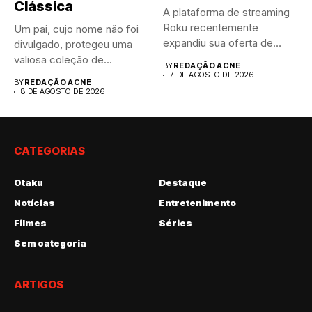
Clássica
A plataforma de streaming
Roku recentemente
Um pai, cujo nome não foi
expandiu sua oferta de
divulgado, protegeu uma
canais FAST,...
valiosa coleção de...
BY
REDAÇÃO ACNE
7 DE AGOSTO DE 2026
BY
REDAÇÃO ACNE
8 DE AGOSTO DE 2026
CATEGORIAS
Otaku
Destaque
Notícias
Entretenimento
Filmes
Séries
Sem categoria
ARTIGOS