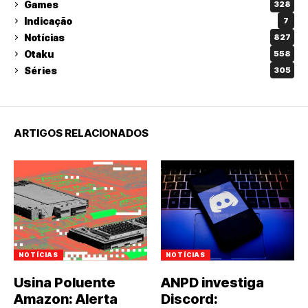
Games
328
Indicação
7
Notícias
827
Otaku
558
Séries
305
ARTIGOS RELACIONADOS
NOTÍCIAS
NOTÍCIAS
Usina Poluente
ANPD investiga
Amazon: Alerta
Discord: