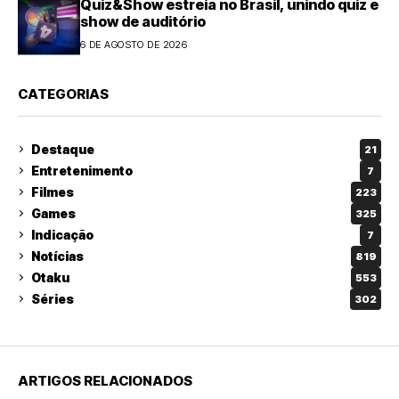
Quiz&Show estreia no Brasil, unindo quiz e
show de auditório
6 DE AGOSTO DE 2026
CATEGORIAS
Destaque
21
Entretenimento
7
Filmes
223
Games
325
Indicação
7
Notícias
819
Otaku
553
Séries
302
ARTIGOS RELACIONADOS