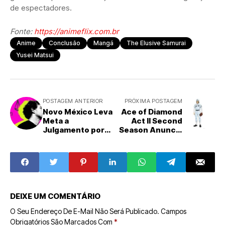
de espectadores.
Fonte:
https://animeflix.com.br
Anime
Conclusão
Mangá
The Elusive Samurai
Yusei Matsui
POSTAGEM ANTERIOR
PRÓXIMA POSTAGEM
Novo México Leva
Ace of Diamond
Meta a
Act II Second
Julgamento por
Season Anuncia
Acusações de
Expansão do
Perigo a Menores
Elenco com Três
e Desinformação
Novos
Dubladores de
Renome
DEIXE UM COMENTÁRIO
O Seu Endereço De E-Mail Não Será Publicado.
Campos
Obrigatórios São Marcados Com
*