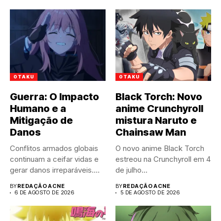
OTAKU
OTAKU
Guerra: O Impacto
Black Torch: Novo
Humano e a
anime Crunchyroll
Mitigação de
mistura Naruto e
Danos
Chainsaw Man
Conflitos armados globais
O novo anime Black Torch
continuam a ceifar vidas e
estreou na Crunchyroll em 4
gerar danos irreparáveis.
de julho...
A...
BY
REDAÇÃO ACNE
BY
REDAÇÃO ACNE
6 DE AGOSTO DE 2026
5 DE AGOSTO DE 2026